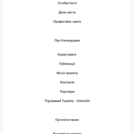
Особистості
День міста
Професійне свято
Про Календарик
Користувачі
Публікації
Місія проекту
Контакти
Партнери
Підтримай Україну - United24
Організаторам
Розповісти новину