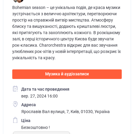
Bohemian season – це унікальна подія, де краса музики
зустрічається з величчю архітектури, перетворюючи
простір на справжній витвір мистецтва. Атмосферу
блиску та вишуканості, додають кришталеві люстри,
які притягують та захоплюють кожного. В розкішному
залі, в серці історичного центру Києва буде звучати
рок-класика. Charorchestra відкриє для вас звучання
улюблених рок-хітів у новій інтерпретації, що розкриє їх
унікальність та красу.
Музика й аудіозаписи
Дата та час проведення
вер. 27, 2024 16:00
Адреса
Ярославів Вал вулиця, 7, Київ, 01030, Україна
Ціна
Безкоштовно !