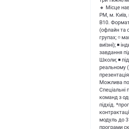
три тижні/мі
🔸 Місце на
PM, м. Київ,
В10. Формат
(офлайн та о
групах; ◽️ м
виїзні); ◾️ 
завдання пі
Школи; ◾️ п
реальному (в
презентація.
Можлива по
Спеціальні 
команд з одн
підхід. *про
контрактаці
модуль до 3
програми ск