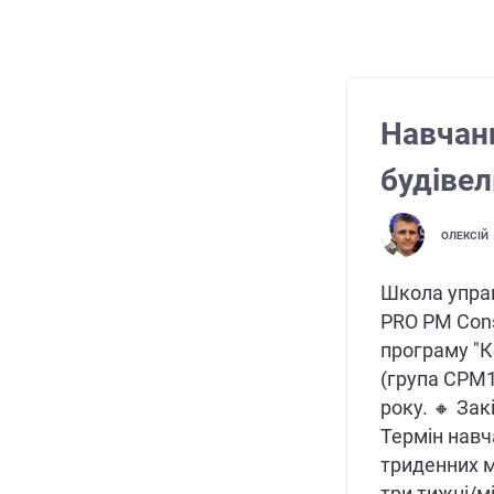
Навчанн
будівел
ОЛЕКСІЙ
Школа упра
PRO PM Cons
програму "К
(група CPM1
року. 🔸 Зак
Термін навч
триденних мо