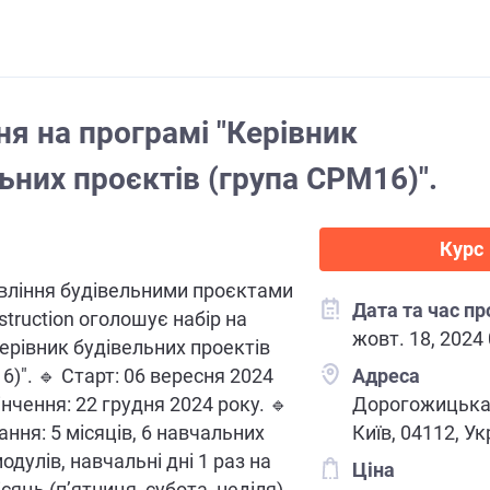
я на програмі "Керівник
ьних проєктів (група CPM16)".
Курс
вління будівельними проєктами
Дата та час п
truction оголошує набір на
жовт. 18, 2024
ерівник будівельних проектів
6)". 🔹 Старт: 06 вересня 2024
Адреса
інчення: 22 грудня 2024 року. 🔹
Дорогожицька 
ання: 5 місяців, 6 навчальних
Київ, 04112, Ук
дулів, навчальні дні 1 раз на
Ціна