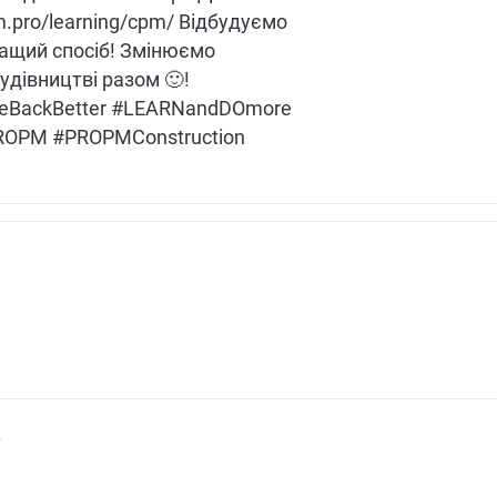
pm.pro/learning/cpm/ Відбудуємо
ращий спосіб! Змінюємо
удівництві разом 🙂!
ineBackBetter #LEARNandDOmore
OPM #PROPMConstruction