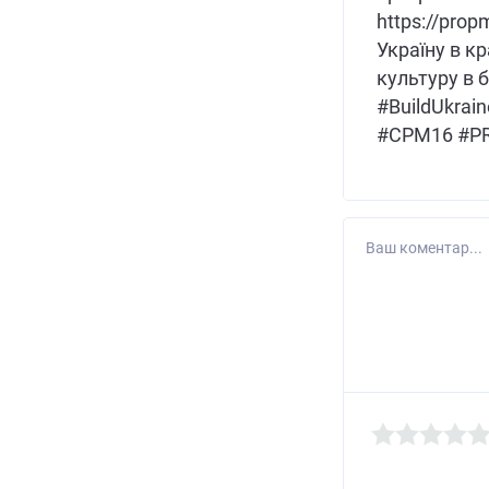
https://pro
Україну в к
культуру в б
#BuildUkra
#CPM16 #PR
Ваш коментар...