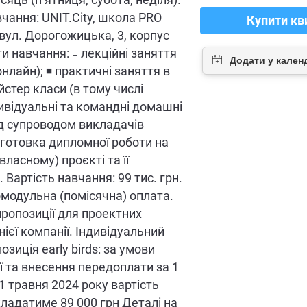
сяць (п’ятниця, субота, неділя).
вчання: UNIT.City, школа PRO
Купити кв
 вул. Дорогожицька, 3, корпус
и навчання: ◽️ лекційні заняття
нлайн); ◾️ практичні заняття в
айстер класи (в тому числі
індивідуальні та командні домашні
д супроводом викладачів
ідготовка дипломної роботи на
ласному) проєкті та її
 Вартість навчання: 99 тис. грн.
модульна (помісячна) оплата.
пропозиції для проектних
ієї компанії. Індивідуальний
позиція early birds: за умови
ї та внесення передоплати за 1
1 травня 2024 року вартість
ладатиме 89 000 грн Деталі на