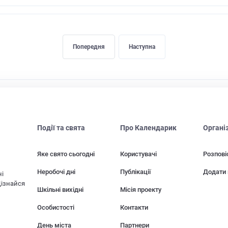
Попередня
Наступна
Події та свята
Про Календарик
Органі
Яке свято сьогодні
Користувачі
Розпові
Неробочі дні
Публікації
Додати 
ні
Дізнайся
Шкільні вихідні
Місія проекту
Особистості
Контакти
День міста
Партнери