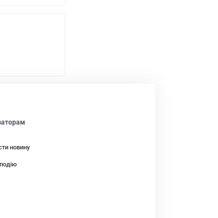
заторам
сти новину
подію