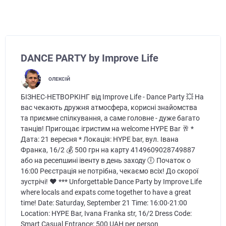
DANCE PARTY by Improve Life
ОЛЕКСІЙ
БІЗНЕС-НЕТВОРКІНГ від Improve Life - Dance Party 💥 На
вас чекають дружня атмосфера, корисні знайомства
та приємне спілкування, а саме головне - дуже багато
танців! Пригощає ігристим на welcome HYPE Bar 🥂 *
Дата: 21 вересня * Локація: HYPE bar, вул. Івана
Франка, 16/2 💰 500 грн на карту 4149609028749887
або на ресепшині івенту в день заходу 🕕 Початок о
16:00 Реєстрація не потрібна, чекаємо всіх! До скорої
зустрічі! ❤️ *** Unforgettable Dance Party by Improve Life
where locals and expats come together to have a great
time! Date: Saturday, September 21 Time: 16:00-21:00
Location: HYPE Bar, Ivana Franka str, 16/2 Dress Code:
Smart Casual Entrance: 500 UAH per person