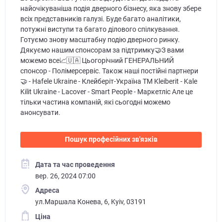
найочікуваніша подія дверного бізнесу, яка знову збере
всіх представників галузі. Буде багато аналітики,
потужні виступи та багато ділового спілкування.
Готуємо знову масштабну подію дверного ринку.
Дякуємо нашим спонсорам за підтримку🤝З вами
можемо все📈🇺🇦 Цьогорічний ГЕНЕРАЛЬНИЙ
спонсор - Полімерсервіс. Також наші постійні партнери
🤝 - Hafele Ukraine - Клейберіт-Україна TM Kleiberit - Kale
Kilit Ukraine - Lacover - Smart People - Маркетліс Але це
тільки частина компаній, які сьогодні можемо
анонсувати.
Пошук професійних зв'язків
Дата та час проведення
вер. 26, 2024 07:00
Адреса
ул.Маршала Конева, 6, Kyiv, 03191
Ціна