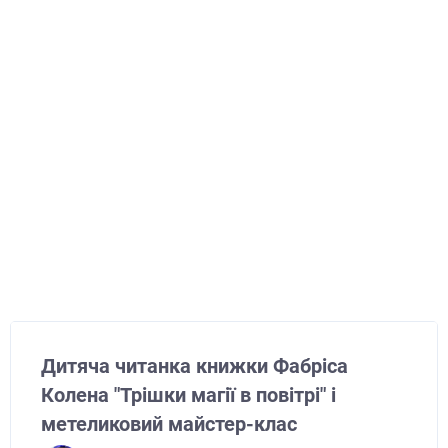
Дитяча читанка книжки Фабріса
Колена "Трішки магії в повітрі" і
метеликовий майстер-клас