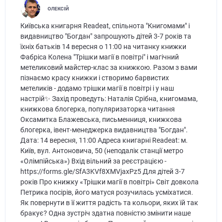
ОЛЕКСІЙ
Київська книгарня Readeat, спільнота "Книгомами" і
видавництво "Богдан" запрошують дітей 3-7 років та
їхніх батьків 14 вересня о 11:00 на читанку книжки
Фабріса Колена "Трішки магії в повітрі" і магічний
метеликовий майстер-клас за книжкою. Разом з вами
пізнаємо красу книжки і створимо барвистих
метеликів - додамо трішки магії в повітрі і у наш
настрій✨ Захід проведуть: Наталія Срібна, книгомама,
книжкова блогерка, популяризаторка читання
Оксамитка Блажевська, письменниця, книжкова
блогерка, івент-менеджерка видавництва "Богдан".
Дата: 14 вересня, 11:00 Адреса книгарні Readeat: м.
Київ, вул. Антоновича, 50 (неподалік станції метро
«Олімпійська») Вхід вільний за реєстрацією -
https://forms.gle/SfA3KVf8XMVjaxPz5 Для дітей 3-7
років Про книжку «Трішки магії в повітрі» Світ довкола
Петрика посірів, його матуся розучилась усміхатися.
Як повернути в її життя радість та кольори, яких їй так
бракує? Одна зустріч здатна повністю змінити наше