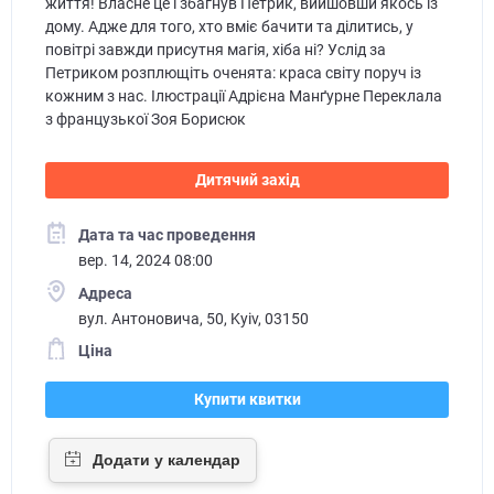
життя! Власне це і збагнув Петрик, вийшовши якось із
дому. Адже для того, хто вміє бачити та ділитись, у
повітрі завжди присутня магія, хіба ні? Услід за
Петриком розплющіть оченята: краса світу поруч із
кожним з нас. Ілюстрації Адрієна Манґурне Переклала
з французької Зоя Борисюк
Дитячий захід
Дата та час проведення
вер. 14, 2024 08:00
Адреса
вул. Антоновича, 50, Kyiv, 03150
Ціна
Купити квитки