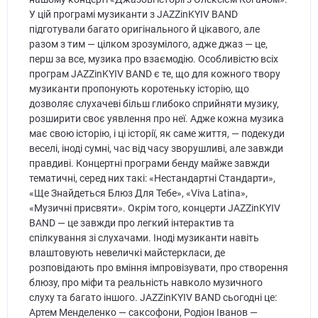
У цій програмі музиканти з JAZZinKYIV BAND
підготували багато оригінального й цікавого, але
разом з тим — цілком зрозумілого, адже джаз — це,
перш за все, музика про взаємодію. Особливістю всіх
програм JAZZinKYIV BAND є те, що для кожного твору
музиканти пропонують коротеньку історію, що
дозволяє слухачеві більш глибоко сприйняти музику,
розширити своє уявлення про неї. Адже кожна музика
має свою історію, і ці історії, як саме життя, — подекуди
веселі, іноді сумні, час від часу зворушливі, але завжди
правдиві. Концертні програми бенду майже завжди
тематичні, серед них такі: «Нестандартні Стандарти»,
«Ще Знайдеться Блюз Для Тебе», «Viva Latina»,
«Музичні присвяти». Окрім того, концерти JAZZinKYIV
BAND — це завжди про легкий інтерактив та
спілкування зі слухачами. Іноді музиканти навіть
влаштовують невеличкі майстеркласи, де
розповідають про вміння імпровізувати, про створення
блюзу, про міфи та реальність навколо музичного
слуху та багато іншого. JAZZinKYIV BAND сьогодні це:
Артем Менделенко — саксофони, Родіон Іванов —