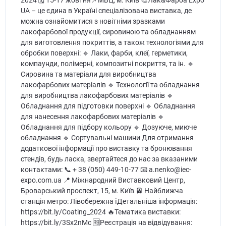
UA – це єдина в Україні спеціалізована виставка, де
можна ознайомитися з новітніми зразками
лакофарбової продукції, сировиною та обладнанням
для виготовлення покриттів, а також технологіями для
обробки поверхні: 🔹 Лаки, фарби, клеї, герметики,
компаунди, полімерні, композитні покриття, та ін. 🔹
Сировина та матеріали для виробництва
лакофарбових матеріалів 🔹 Технології та обладнання
для виробництва лакофарбових матеріалів 🔹
Обладнання для підготовки поверхні 🔹 Обладнання
для нанесення лакофарбових матеріалів 🔹
Обладнання для підбору кольору 🔹 Дозуюче, миюче
обладнання 🔹 Сортувальні машини Для отримання
додаткової інформації про виставку та бронювання
стендів, будь ласка, звертайтеся до нас за вказаними
контактами: 📞 + 38 (050) 449-10-77 📧 a.nenko@iec-
expo.com.ua 📍 Міжнародний Виставковий Центр,
Броварський проспект, 15, м. Київ 🚈 Найближча
станція метро: Лівобережна ℹДетальніша інформація:
https://bit.ly/Coating_2024 🔥Тематика виставки:
https://bit.ly/3Sx2nMc 🆓Реєстрація на відвідування: