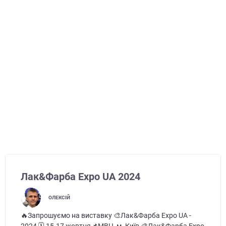
Лак&Фарба Expo UA 2024
ОЛЕКСІЙ
🔥Запрошуємо на виставку 🎨Лак&Фарба Expo UA -
2024 🗓 15-17 жовтня📌МВЦ, м. Київ 🎨Лак&Фарба Expo