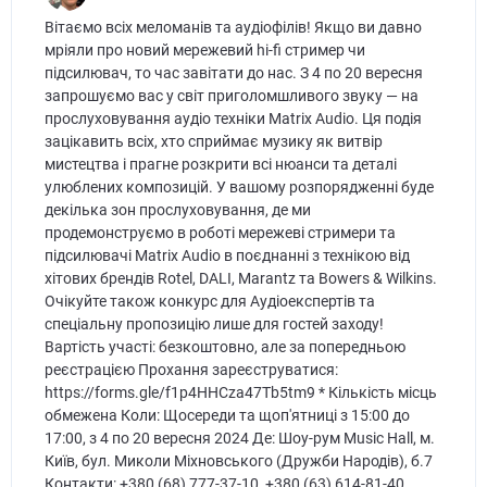
Вітаємо всіх меломанів та аудіофілів! Якщо ви давно
мріяли про новий мережевий hi-fi стример чи
підсилювач, то час завітати до нас. З 4 по 20 вересня
запрошуємо вас у світ приголомшливого звуку — на
прослуховування аудіо техніки Matrix Audio. Ця подія
зацікавить всіх, хто сприймає музику як витвір
мистецтва і прагне розкрити всі нюанси та деталі
улюблених композицій. У вашому розпорядженні буде
декілька зон прослуховування, де ми
продемонструємо в роботі мережеві стримери та
підсилювачі Matrix Audio в поєднанні з технікою від
хітових брендів Rotel, DALI, Marantz та Bowers & Wilkins.
Очікуйте також конкурс для Аудіоекспертів та
спеціальну пропозицію лише для гостей заходу!
Вартість участі: безкоштовно, але за попередньою
реєстрацією Прохання зареєструватися:
https://forms.gle/f1p4HHCza47Tb5tm9 * Кількість місць
обмежена Коли: Щосереди та щоп'ятниці з 15:00 до
17:00, з 4 по 20 вересня 2024 Де: Шоу-рум Music Hall, м.
Київ, бул. Миколи Міхновського (Дружби Народів), б.7
Контакти: +380 (68) 777-37-10, +380 (63) 614-81-40,