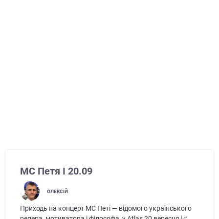
МС Петя I 20.09
ОЛЕКСІЙ
Приходь на концерт MC Петі — відомого українського
репера, мотиватора і філософа, у Atlas 20 вересня 📈