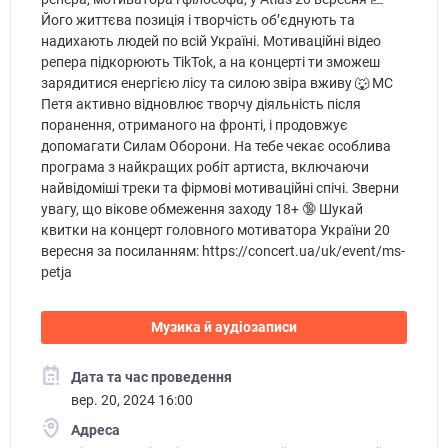
Його життєва позиція і творчість об’єднують та
надихають людей по всій Україні. Мотиваційні відео
репера підкорюють TikTok, а на концерті ти зможеш
зарядитися енергією лісу та силою звіра вживу 🐺 MC
Петя активно відновлює творчу діяльність після
поранення, отриманого на фронті, і продовжує
допомагати Силам Оборони. На тебе чекає особлива
програма з найкращих робіт артиста, включаючи
найвідоміші треки та фірмові мотиваційні спічі. Зверни
увагу, що вікове обмеження заходу 18+ 🔞 Шукай
квитки на концерт головного мотиватора України 20
вересня за посиланням: https://concert.ua/uk/event/ms-
petja
Музика й аудіозаписи
Дата та час проведення
вер. 20, 2024 16:00
Адреса