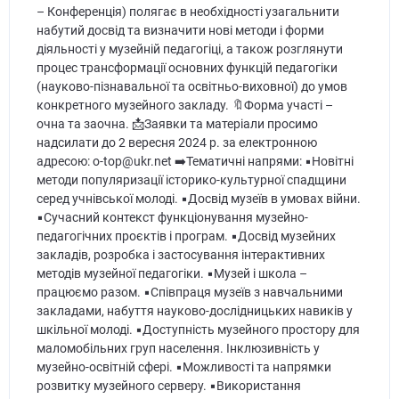
– Конференція) полягає в необхідності узагальнити
набутий досвід та визначити нові методи і форми
діяльності у музейній педагогіці, а також розглянути
процес трансформації основних функцій педагогіки
(науково-пізнавальної та освітньо-виховної) до умов
конкретного музейного закладу. 🔖Форма участі –
очна та заочна. 📩Заявки та матеріали просимо
надсилати до 2 вересня 2024 р. за електронною
адресою: o-top@ukr.net ➡️Тематичні напрями: ▪️Новітні
методи популяризації історико-культурної спадщини
серед учнівської молоді. ▪️Досвід музеїв в умовах війни.
▪️Сучасний контекст функціонування музейно-
педагогічних проєктів і програм. ▪️Досвід музейних
закладів, розробка і застосування інтерактивних
методів музейної педагогіки. ▪️Музей і школа –
працюємо разом. ▪️Співпраця музеїв з навчальними
закладами, набуття науково-дослідницьких навиків у
шкільної молоді. ▪️Доступність музейного простору для
маломобільних груп населення. Інклюзивність у
музейно-освітній сфері. ▪️Можливості та напрямки
розвитку музейного серверу. ▪️Використання