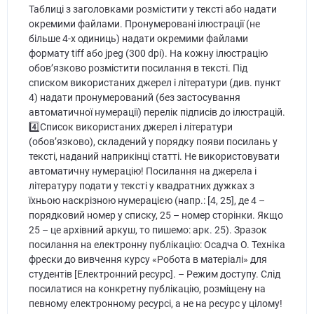
Таблиці з заголовками розмістити у тексті або надати
окремими файлами. Пронумеровані ілюстрації (не
більше 4-х одиниць) надати окремими файлами
формату tiff або jpeg (300 dpi). На кожну ілюстрацію
обов’язково розмістити посилання в тексті. Під
списком використаних джерел і літератури (див. пункт
4) надати пронумерований (без застосування
автоматичної нумерації) перелік підписів до ілюстрацій.
4️⃣Список використаних джерел і літератури
(обов’язково), складений у порядку появи посилань у
тексті, наданий наприкінці статті. Не використовувати
автоматичну нумерацію! Посилання на джерела і
літературу подати у тексті у квадратних дужках з
їхньою наскрізною нумерацією (напр.: [4, 25], де 4 –
порядковий номер у списку, 25 – номер сторінки. Якщо
25 – це архівний аркуш, то пишемо: арк. 25). Зразок
посилання на електронну публікацію: Осадча О. Техніка
фрески до вивчення курсу «Робота в матеріалі» для
студентів [Електронний ресурс]. – Режим доступу. Слід
посилатися на конкретну публікацію, розміщену на
певному електронному ресурсі, а не на ресурс у цілому!