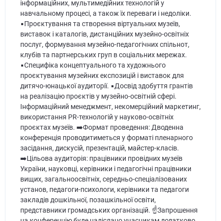
інформаційних, мультимедійних технологій у
навчальному процесі, а також їх переваги і недоліки.
▪️Проєктування та створення віртуальних музеїв,
виставок і каталогів, дистанційних музейно-освітніх
послуг, формування музейно-педагогічних спільнот,
клубів та партнерських груп в соціальних мережах.
▪️Специфіка концептуального та художнього
проєктування музейних експозицій і виставок для
дитячо-юнацької аудиторії. ▪️Досвід здобуття грантів
на реалізацію проєктів у музейно-освітній сфері.
Інформаційний менеджмент, некомерційний маркетинг,
використання PR-технологій у науково-освітніх
проєктах музеїв. ➡️Формат проведення: Дводенна
конференція проводитиметься у форматі пленарного
засідання, дискусій, презентацій, майстер-класів.
➡️Цільова аудиторія: працівники провідних музеїв
України, науковці, керівники і педагогічні працівники
вищих, загальноосвітніх, середньо-спеціалізованих
установ, педагоги-психологи, керівники та педагоги
закладів дошкільної, позашкільної освіти,
представники громадських організацій. ☝️Запрошення
на конференцію буде надіслано учасникам додатково.