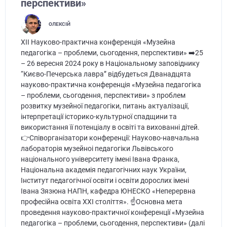
перспективи»
ОЛЕКСІЙ
ХIІ Науково-практична конференція «Музейна
педагогіка – проблеми, сьогодення, перспективи» ➡️25
– 26 вересня 2024 року в Національному заповіднику
“Києво-Печерська лавра” відбудеться Дванадцята
науково-практична конференція «Музейна педагогіка
– проблеми, сьогодення, перспективи» з проблем
розвитку музейної педагогіки, питань актуалізації,
інтерпретації історико-культурної спадщини та
використання її потенціалу в освіті та вихованні дітей.
👉Співорганізатори конференції: Науково-навчальна
лабораторiя музейноi педагогiки Львiвського
нацiонального унiверситету iменi Iвана Франка,
Національна академія педагогічних наук України,
Інститут педагогічної освіти і освіти дорослих імені
Івана Зязюна НАПН, кафедра ЮНЕСКО «Неперервна
професійна освіта ХХІ століття». ☝️Основна мета
проведення науково-практичної конференції «Музейна
педагогіка – проблеми, сьогодення, перспективи» (далі