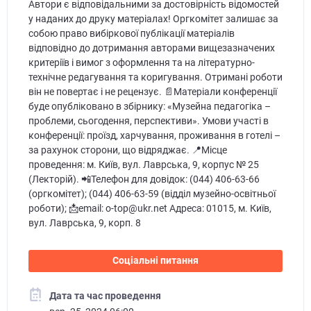
Автори є відповідальними за достовірність відомостей
у наданих до друку матеріалах! Оргкомітет залишає за
собою право вибіркової публікації матеріалів
відповідно до дотримання авторами вищезазначених
критеріїв і вимог з оформлення та на літературно-
технічне редагування та коригування. Отримані роботи
він не повертає і не рецензує. 📄Матеріали конференції
буде опубліковано в збірнику: «Музейна педагогіка –
проблеми, сьогодення, перспективи». Умови участі в
конференції: проїзд, харчування, проживання в готелі –
за рахунок сторони, що відряджає. 📍Місце
проведення: м. Київ, вул. Лаврська, 9, корпус № 25
(Лекторій). 📲Телефон для довідок: (044) 406-63-66
(оргкомітет); (044) 406-63-59 (відділ музейно-освітньої
роботи); 📩email: o-top@ukr.net Адреса: 01015, м. Київ,
вул. Лаврська, 9, корп. 8
Соціальні питання
Дата та час проведення