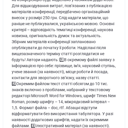
Для відшкодування витрат, пов’язаних з публікацією
матеріалів конференції, передбачено організаційний
внесок у розмірі 250 грн. Слід надати матеріали, що
раніше не публікувалися, українською мовою. Основні
критерії – відповідність тематиці конференції, наукова
новизна, оригінальність думок та актуальність.
Збірник матеріалів конференції заплановано
опублікувати до початку її роботи. Надіслані після
вищезазначеного терміну статті розглядатися не
будуть! Автори надають: 1️⃣В окремому файлі заявку з
інформацією про себе: прізвище, ім’я, науковий ступінь,
учене звання (за наявності), місце роботи й посада,
контакти для зворотного зв’язку, назву статті.
2️⃣Окремим файлом текст статті обсягом до 10 тис.
знаків включно з пробілами, набраний у текстовому
редакторі Microsoft Word for Windows, шрифт Times New
Roman, розмір шрифту – 14, міжрядковий інтервал –
1,5. Формат файла – doc, rtf. Абзацні відступи
відформатувати без використання табулятора. У разі
наявності додаткових шрифтів, надати їх окремими
файлами. 3️⃣Ілюстративний матеріал (за наявності).