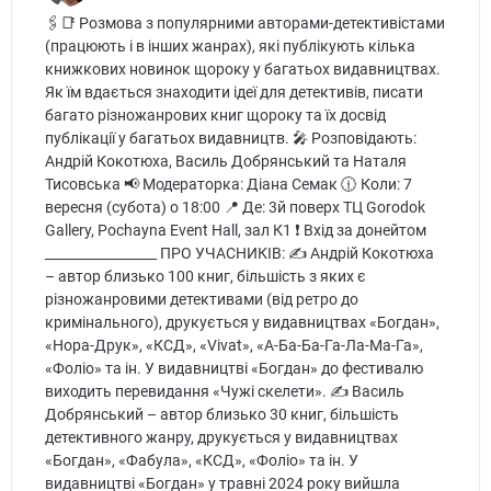
🖇📑 Розмова з популярними авторами-детективістами
(працюють і в інших жанрах), які публікують кілька
книжкових новинок щороку у багатьох видавництвах.
Як їм вдається знаходити ідеї для детективів, писати
багато різножанрових книг щороку та їх досвід
публікації у багатьох видавництв. 🎤 Розповідають:
Андрій Кокотюха, Василь Добрянський та Наталя
Тисовська 📢 Модераторка: Діана Семак 🕧 Коли: 7
вересня (субота) о 18:00 📍 Де: 3й поверх ТЦ Gorodok
Gallery, Pochayna Event Hall, зал К1 ❗️ Вхід за донейтом
_________________ ПРО УЧАСНИКІВ: ✍️ Андрій Кокотюха
– автор близько 100 книг, більшість з яких є
різножанровими детективами (від ретро до
кримінального), друкується у видавництвах «Богдан»,
«Нора-Друк», «КСД», «Vivat», «А-Ба-Ба-Га-Ла-Ма-Га»,
«Фоліо» та ін. У видавництві «Богдан» до фестивалю
виходить перевидання «Чужі скелети». ✍️ Василь
Добрянський – автор близько 30 книг, більшість
детективного жанру, друкується у видавництвах
«Богдан», «Фабула», «КСД», «Фоліо» та ін. У
видавництві «Богдан» у травні 2024 року вийшла