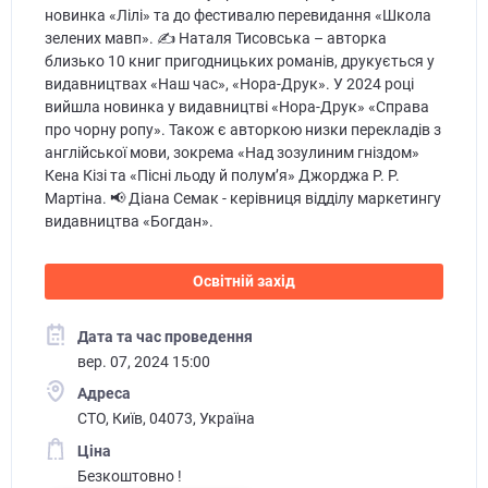
новинка «Лілі» та до фестивалю перевидання «Школа
зелених мавп». ✍️ Наталя Тисовська – авторка
близько 10 книг пригодницьких романів, друкується у
видавництвах «Наш час», «Нора-Друк». У 2024 році
вийшла новинка у видавництві «Нора-Друк» «Справа
про чорну ропу». Також є авторкою низки перекладів з
англійської мови, зокрема «Над зозулиним гніздом»
Кена Кізі та «Пісні льоду й полум’я» Джорджа Р. Р.
Мартіна. 📢 Діана Семак - керівниця відділу маркетингу
видавництва «Богдан».
Освітній захід
Дата та час проведення
вер. 07, 2024 15:00
Адреса
СТО, Київ, 04073, Україна
Ціна
Безкоштовно !