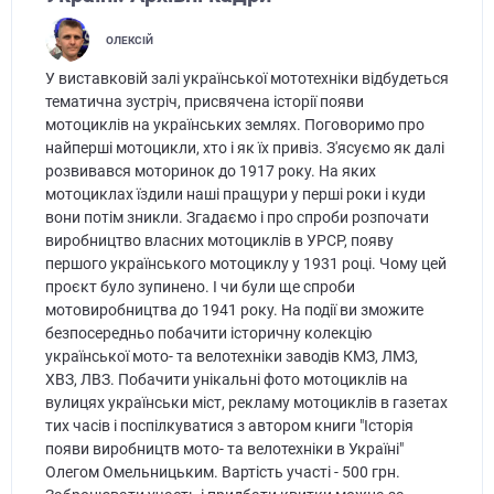
ОЛЕКСІЙ
У виставковій залі української мототехніки відбудеться
тематична зустріч, присвячена історії появи
мотоциклів на українських землях. Поговоримо про
найперші мотоцикли, хто і як їх привіз. З'ясуємо як далі
розвивався моторинок до 1917 року. На яких
мотоциклах їздили наші пращури у перші роки і куди
вони потім зникли. Згадаємо і про спроби розпочати
виробництво власних мотоциклів в УРСР, появу
першого українського мотоциклу у 1931 році. Чому цей
проєкт було зупинено. І чи були ще спроби
мотовиробництва до 1941 року. На події ви зможите
безпосередньо побачити історичну колекцію
української мото- та велотехніки заводів КМЗ, ЛМЗ,
ХВЗ, ЛВЗ. Побачити унікальні фото мотоциклів на
вулицях українськи міст, рекламу мотоциклів в газетах
тих часів і поспілкуватися з автором книги "Історія
появи виробництв мото- та велотехніки в Україні"
Олегом Омельницьким. Вартість участі - 500 грн.