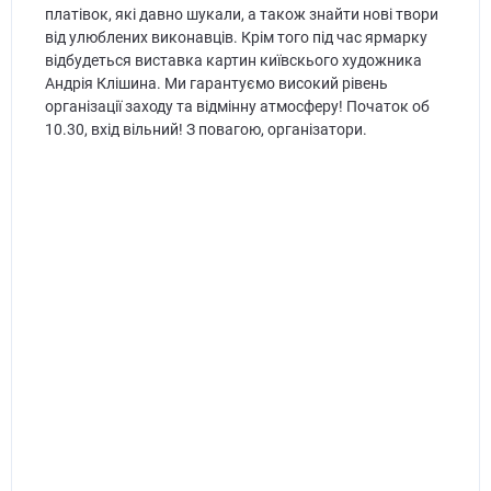
платівок, які давно шукали, а також знайти нові твори
від улюблених виконавців. Крім того під час ярмарку
відбудеться виставка картин київскього художника
Андрія Клішина. Ми гарантуємо високий рівень
організації заходу та відмінну атмосферу! Початок об
10.30, вхід вільний! З повагою, організатори.