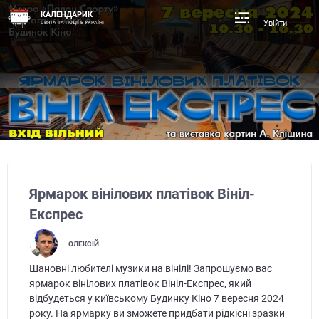
КАЛЕНДАРИК
Увійти
СВЯТА ТА ПОДІЇ В УКРАЇНІ
Ярмарок вінілових платівок Вініл-
Експрес
ОЛЕКСІЙ
Шановні любителі музики на вінілі! Запрошуємо вас
ярмарок вінілових платівок Вініл-Експрес, який
відбудеться у київському Будинку Кіно 7 вересня 2024
року. На ярмарку ви зможете придбати рідкісні зразки