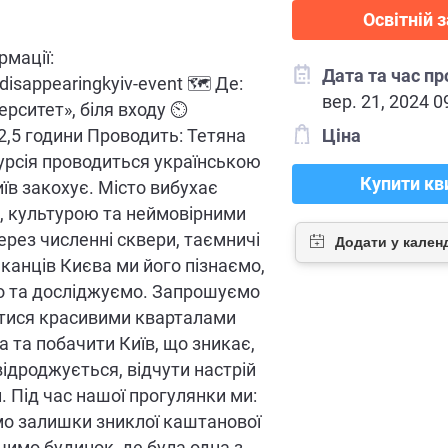
Освітній з
рмації:
Дата та час п
y/disappearingkyiv-event 🗺 Де:
вер. 21, 2024 0
ерситет», біля входу ⏲
 2,5 години Проводить: Тетяна
Ціна
урсія проводиться українською
Купити кв
їв закохує. Місто вибухає
, культурою та неймовірними
Через численні сквери, таємничі
шканців Києва ми його пізнаємо,
о та досліджуємо. Запрошуємо
ятися красивими кварталами
а та побачити Київ, що зникає,
відроджується, відчути настрій
. Під час нашої прогулянки ми:
о залишки зниклої каштанової