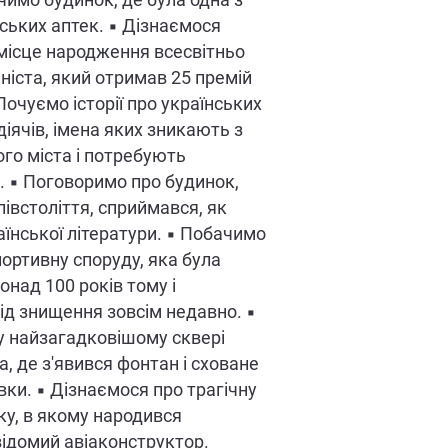
ачимо будинок, де була одна з
ських аптек. ▪ Дізнаємося
місце народження всесвітньо
аніста, який отримав 25 премій
Почуємо історії про українських
діячів, імена яких зникають з
ого міста і потребують
 ▪ Поговоримо про будинок,
півстоліття, сприймався, як
аїнської літератури. ▪ Побачимо
портивну споруду, яка була
онад 100 років тому і
ід знищення зовсім недавно. ▪
у найзагадковішому сквері
а, де з'явився фонтан і сховане
ки. ▪ Дізнаємося про трагічну
у, в якому народився
відомий авіаконструктор.