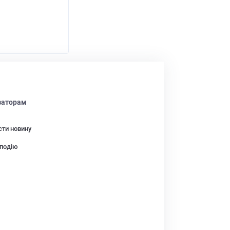
заторам
сти новину
подію