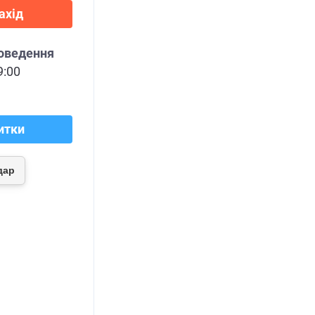
ахід
роведення
9:00
итки