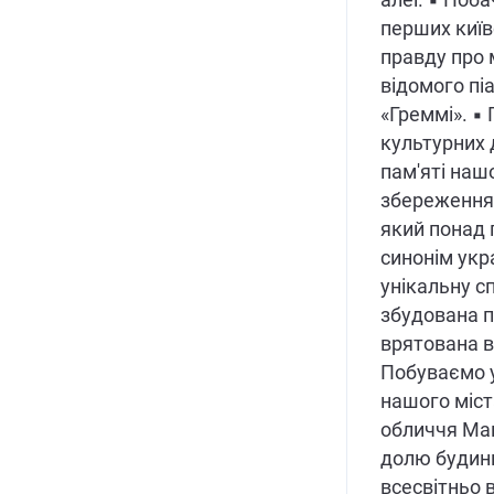
алеї. ▪ Поб
перших київ
правду про 
відомого пі
«Греммі». ▪ 
культурних 
пам'яті наш
збереження.
який понад 
синонім укр
унікальну с
збудована п
врятована в
Побуваємо 
нашого міст
обличчя Мав
долю будинк
всесвітньо 