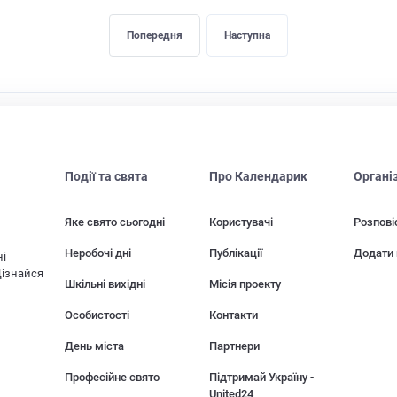
Попередня
Наступна
Події та свята
Про Календарик
Органі
Яке свято сьогодні
Користувачі
Розпові
Неробочі дні
Публікації
Додати 
ні
Дізнайся
Шкільні вихідні
Місія проекту
Особистості
Контакти
День міста
Партнери
Професійне свято
Підтримай Україну -
United24