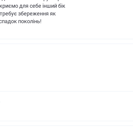
криємо для себе інший бік
отребує збереження як
спадок поколінь!