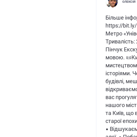
ОЛЕКСІЙ
Більше інфо
https://bit.l
Метро «Унів
Тривалість:
Пінчук Екск
мовою. 📜Ки
мистецтвом
історіями. 
будівлі, ме
відкриваєм
вас прогул
нашого міст
та Київ, що 
старої епохи
▪ Відшукаєм