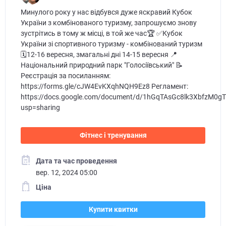
Минулого року у нас відбувся дуже яскравий Кубок
України з комбінованого туризму, запрошуємо знову
зустрітись в тому ж місці, в той же час🏆 ✅Кубок
України зі спортивного туризму - комбінований туризм
🗓12-16 вересня, змагальні дні 14-15 вересня 📍
Національний природний парк "Голосіївський" 📝
Реєстрація за посиланням:
https://forms.gle/cJW4EvKXqhNQH9Ez8 Регламент:
https://docs.google.com/document/d/1hGqTAsGc8lk3XbfzM0g
usp=sharing
Фітнес і тренування
Дата та час проведення
вер. 12, 2024 05:00
Ціна
Купити квитки