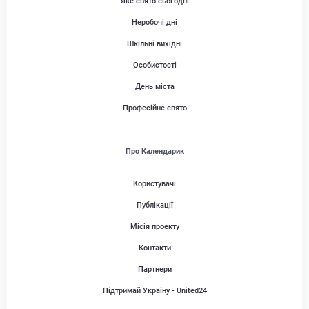
Яке свято сьогодні
Неробочі дні
Шкільні вихідні
Особистості
День міста
Професійне свято
Про Календарик
Користувачі
Публікації
Місія проекту
Контакти
Партнери
Підтримай Україну - United24