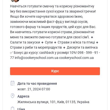
Навчіться готувати смачну та корисну різноманітну
їжу без використання сухої курки та звареної гречки!
Якщо Ви хочете харчуватвся здоровою їжею,
замінюючи можливий фаст-фуд у вигляді соусів,
готового фаршу та інших продуктів, цей курс для Вас.
Ви навчитесь готувати корисні страви, різноманітне
меню та зможете смачно готувати для своєї сім’ї. 🔸
Салати та закуски 🔸 Супи 🔸 Страви з м'яса та птиці 🔸
Страви з риби та морепродуктів 🔸 Десерти та випічка
✅ Бонус до курсу: cashback у розмірі 10%! 098 - 599 - 91 -
77 info@cookeryschool.com.ua cookeryschool.com.ua
Курс
Дата та час проведення
жовт. 21, 2024 07:00
Адреса
Жилянська вулиця, 101, Київ, 01135, Україна
Ціна