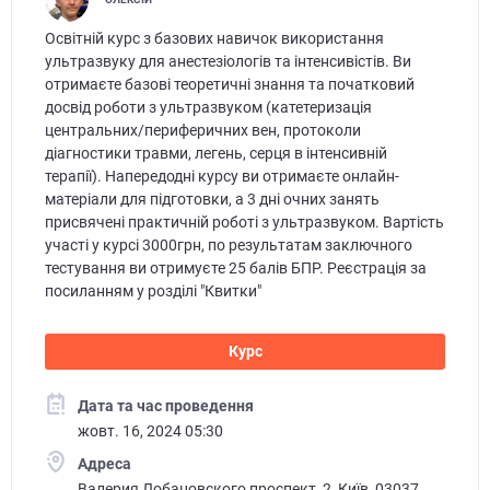
Освітній курс з базових навичок використання
ультразвуку для анестезіологів та інтенсивістів. Ви
отримаєте базові теоретичні знання та початковий
досвід роботи з ультразвуком (катетеризація
центральних/периферичних вен, протоколи
діагностики травми, легень, серця в інтенсивній
терапії). Напередодні курсу ви отримаєте онлайн-
матеріали для підготовки, а 3 дні очних занять
присвячені практичній роботі з ультразвуком. Вартість
участі у курсі 3000грн, по результатам заключного
тестування ви отримуєте 25 балів БПР. Реєстрація за
посиланням у розділі "Квитки"
Курс
Дата та час проведення
жовт. 16, 2024 05:30
Адреса
Валерия Лобановского проспект, 2, Київ, 03037,