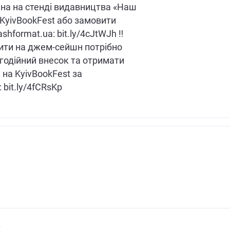
на на стенді видавництва «Наш
KyivBookFest або замовити
shformat.ua: bit.ly/4cJtWJh ‼️
ити на джем-сейшн потрібно
годійний внесок та отримати
на KyivBookFest за
 bit.ly/4fCRsKp