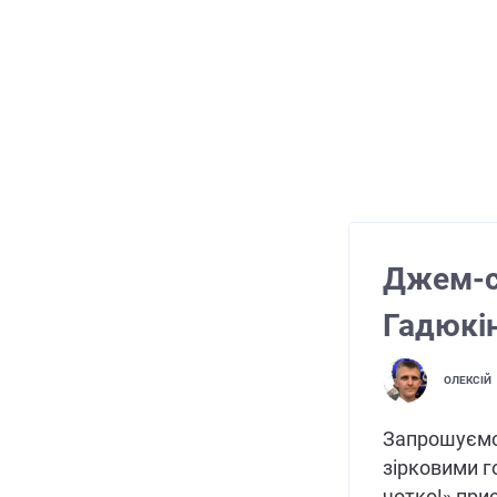
Джем-се
Гадюкін
ОЛЕКСІЙ
Запрошуємо
зірковими 
чотко!» при