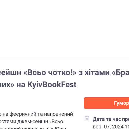
йшн «Всьо чотко!» з хітами «Бра
их» на KyivBookFest
Гумор
 на феєричний та наповнений
Дата та час п
гостями джем-сейшн «Всьо
вер. 07, 2024 1
свячений виходу книги Юрія