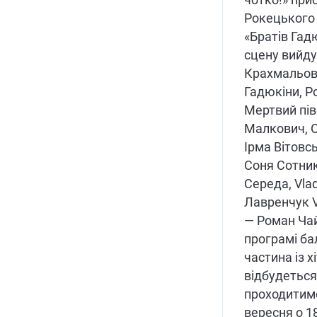
Рокецького 
«Братів Гадю
сцену вийду
Крахмальов,
Гадюкіни, Р
Мертвий пів
Малкович, О
Ірма Вітовс
Соня Сотник
Середа, Vla
Лавренчук V
— Роман Чай
програмі ба
частина із х
відбудеться
проходитиме
вересня о 18