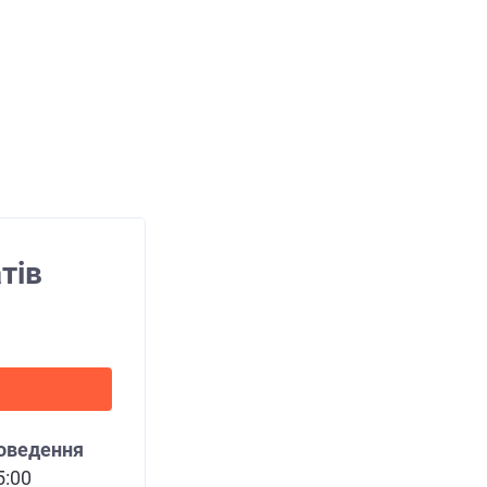
тів
роведення
5:00