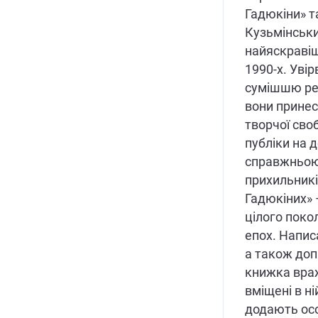
Гадюкіни» т
Кузьмінськи
найяскравіш
1990-х. Уві
сумішшю рег
вони принес
творчої сво
публіки на 
справжньою
прихильників
Гадюкіних» 
цілого поко
епох. Написа
а також доп
книжка враж
вміщені в ні
додають ос