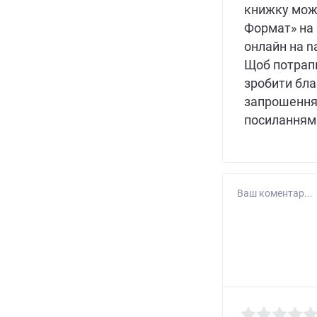
книжку мож
Формат» на 
онлайн на na
Щоб потрап
зробити бла
запрошення 
посиланням:
Ваш коментар...