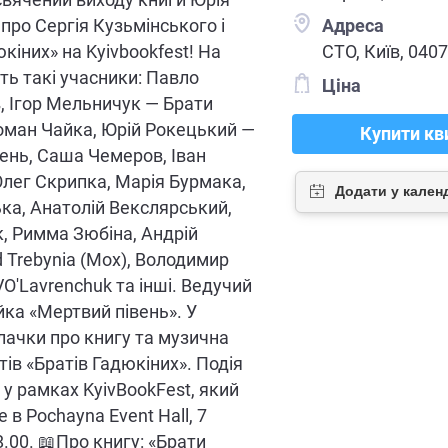
про Сергія Кузьмінського і
Адреса
кіних» на Kyivbookfest! На
СТО, Київ, 0407
ть такі учасники: Павло
Ціна
 Ігор Мельничук — Брати
оман Чайка, Юрій Рокецький —
Купити кв
ень, Саша Чемеров, Іван
лег Скрипка, Марія Бурмака,
ька, Анатолій Векслярський,
, Римма Зюбіна, Андрій
d Trebynia (Мох), Володимир
O'Lavrenchuk та інші. Ведучий
ка «Мертвий півень». У
лачки про книгу та музична
ітів «Братів Гадюкіних». Подія
 у рамках KyivBookFest, який
 в Pochayna Event Hall, 7
.00. 📖Про книгу: «Брати