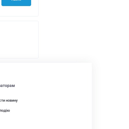
заторам
сти новину
подію