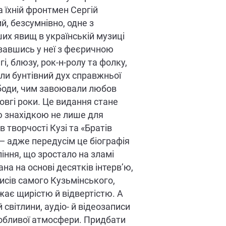
а їхній фронтмен Сергій
й, безсумнівно, одне з
их явищ в українській музиці
рвавшись у неї з феєричною
і, блюзу, рок-н-ролу та фолку,
ли бунтівний дух справжньої
боди, чим завоювали любов
довгі роки. Це видання стане
 знахідкою не лише для
 творчості Кузі та «Братів
— адже передусім це біографія
ління, що зростало на зламі
на на основі десятків інтерв’ю,
исів самого Кузьмінського,
ає щирістю й відвертістю. А
й світлини, аудіо- й відеозаписи
обливої атмосфери. Придбати