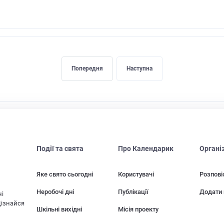
Попередня
Наступна
Події та свята
Про Календарик
Органі
Яке свято сьогодні
Користувачі
Розпові
Неробочі дні
Публікації
Додати 
ні
Дізнайся
Шкільні вихідні
Місія проекту