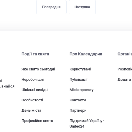
Попередня
Наступна
Події та свята
Про Календарик
Органі
Яке свято сьогодні
Користувачі
Розпові
Неробочі дні
Публікації
Додати 
ні
Дізнайся
Шкільні вихідні
Місія проекту
Особистості
Контакти
День міста
Партнери
Професійне свято
Підтримай Україну -
United24