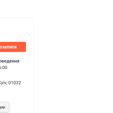
іозаписи
роведення
6:00
yiv, 01032