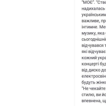
“МОЄ”. “Ств
надихалась 
українським
важливе, пр
інтимне. Ме
музику, яка
сьогоднішні
відчувався 
які відчува
кожний украї
концерті буд
від диско до
електросвін
будуть жінк
“Не чекайте
стилю, ви йо
впевнена, щ