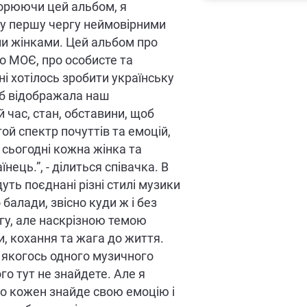
орюючи цей альбом, я
у першу чергу неймовірними
и жінками. Цей альбом про
о МОЄ, про особисте та
ні хотілось зробити українську
 б відображала наш
й час, стан, обставини, щоб
той спектр почуттів та емоцій,
є сьогодні кожна жінка та
нець.”, - ділиться співачка. В
уть поєднані різні стилі музики
 балади, звісно куди ж і без
гу, але наскрізною темою
и, кохання та жага до життя.
 якогось одного музичного
го тут не знайдете. Але я
о кожен знайде свою емоцію і