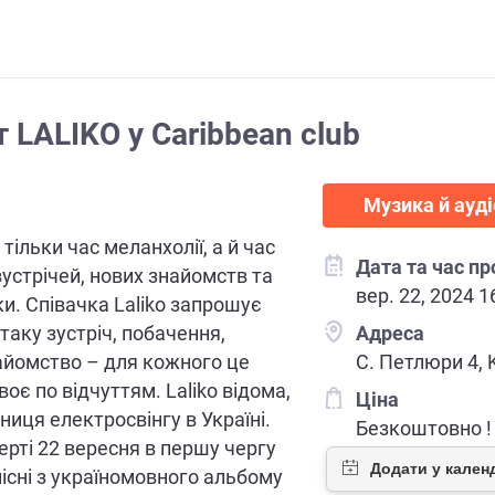
 LALIKO у Caribbean club
Музика й ауд
е тільки час меланхолії, а й час
Дата та час п
зустрічей, нових знайомств та
вер. 22, 2024 1
ки. Співачка Laliko запрошує
таку зустріч, побачення,
Адреса
айомство – для кожного це
С. Петлюри 4, K
оє по відчуттям. Laliko відома,
Ціна
ниця електросвінгу в Україні.
Безкоштовно !
ерті 22 вересня в першу чергу
пісні з україномовного альбому