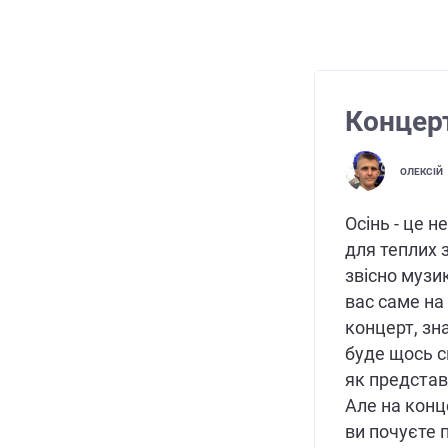
Концерт
ОЛЕКСІЙ
Осінь - це н
для теплих 
звісно музи
вас саме на 
концерт, зн
буде щось св
як представ
Але на конц
ви почуєте 