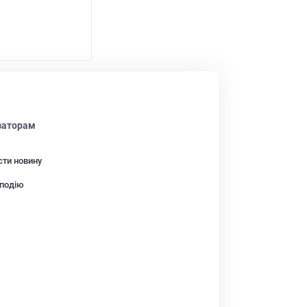
заторам
сти новину
подію