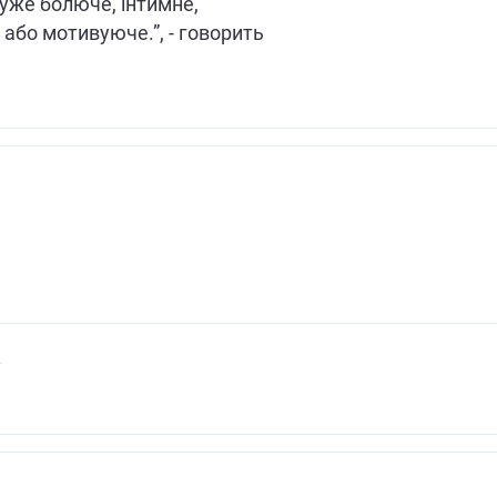
уже болюче, інтимне,
або мотивуюче.”, - говорить