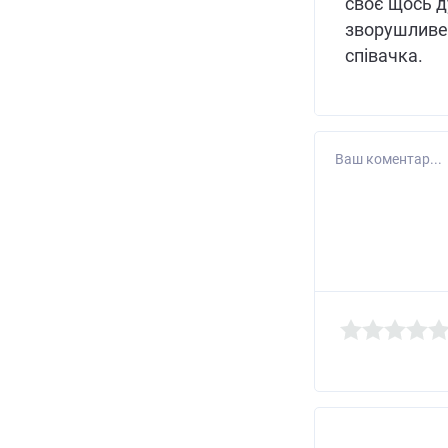
своє щось д
зворушливе 
співачка.
Ваш коментар...