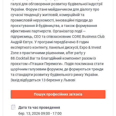
галузі для обговорення розвитку будівельної індустрії
України. Форум стане майданчиком для діалогу про
сучасні тенденції у житловій, комерційній та
промисловій нерухомості, інноваційні підходи до
проєктування й будівництва, а також формування
ефективних партнерств. Організатор події —
підприємець, CEO та співзасновник CORE Business Club
Андрій Євтух. У програмі передбачено 8 годин
експертного контенту, панельні дискусії, Expo & Invest
Zone з практичними рішеннями, after party у
88.Cocktail.Bar та благодійний компонент разом із
проєктом «Пташки Перемоги». Подія покликана стати
щорічним галузевим форумом, де формуються тренди
та стандарти розвитку будівельного ринку України.
Захід відбудеться 13 березня у Львові
Пошук професійних зв'язків
Дата та час проведення
бер. 13, 2026 09:00 - 17:00