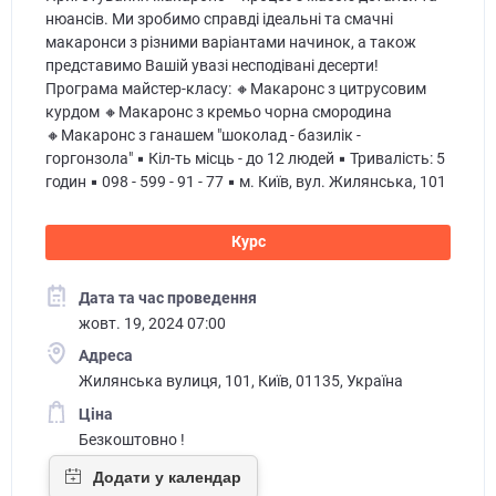
нюансів. Ми зробимо справді ідеальні та смачні
макаронси з різними варіантами начинок, а також
представимо Вашій увазі несподівані десерти!
Програма майстер-класу: 🔸Макаронс з цитрусовим
курдом 🔸Макаронс з кремьо чорна смородина
🔸Макаронс з ганашем "шоколад - базилік -
горгонзола" ▪️ Кіл-ть місць - до 12 людей ▪️ Тривалість: 5
годин ▪️ 098 - 599 - 91 - 77 ▪️ м. Київ, вул. Жилянська, 101
Курс
Дата та час проведення
жовт. 19, 2024 07:00
Адреса
Жилянська вулиця, 101, Київ, 01135, Україна
Ціна
Безкоштовно !