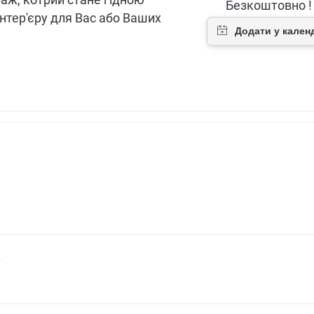
раж, котрий стане гідною
Безкоштовно !
нтер'єру для Вас або Ваших