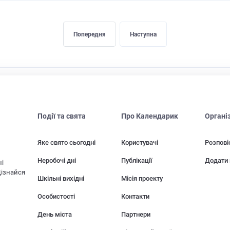
Попередня
Наступна
Події та свята
Про Календарик
Органі
Яке свято сьогодні
Користувачі
Розпові
Неробочі дні
Публікації
Додати 
ні
Дізнайся
Шкільні вихідні
Місія проекту
Особистості
Контакти
День міста
Партнери