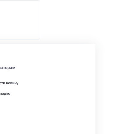
заторам
сти новину
подію