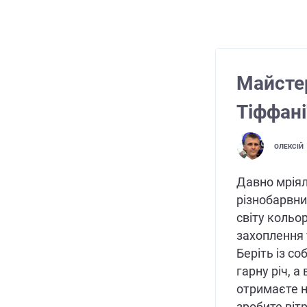
Майстер
Тіффані
ОЛЕКСІЙ
Давно мріял
різнобарвни
світу кольо
захоплення 
Беріть із с
гарну річ, а
отримаєте н