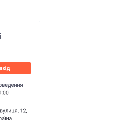
і
ахід
роведення
9:00
вулиця, 12,
раїна