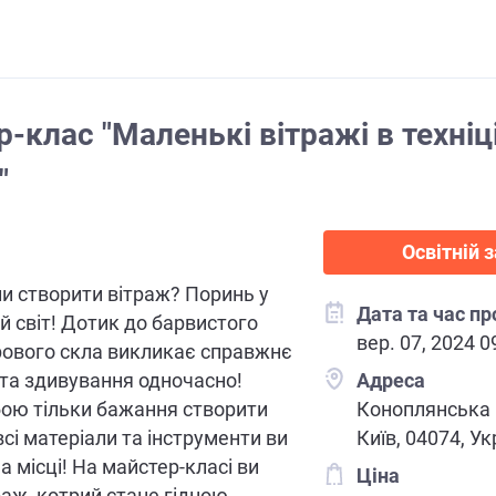
-клас "Маленькі вітражі в техніц
"
Освітній з
и створити вітраж? Поринь у
Дата та час п
й світ! Дотик до барвистого
вер. 07, 2024 0
рового скла викликає справжнє
та здивування одночасно!
Адреса
обою тільки бажання створити
Коноплянська 
 всі матеріали та інструменти ви
Київ, 04074, Ук
а місці! На майстер-класі ви
Ціна