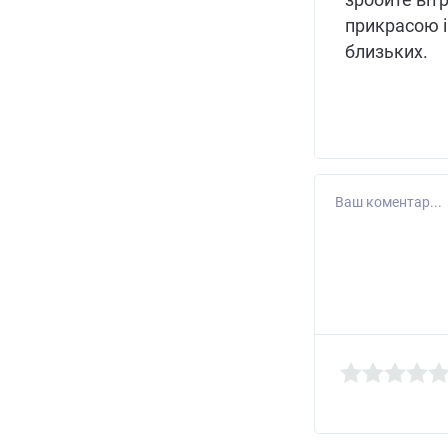
зробите віт
прикрасою і
близьких.
Ваш коментар...