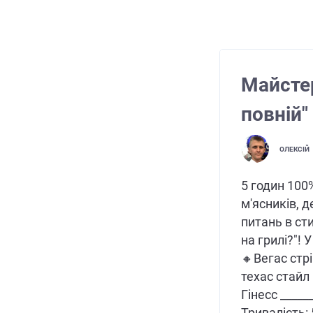
Майсте
повній"
ОЛЕКСІЙ
5 годин 100%
м'ясників, 
питань в сти
на грилі?"! 
🔸Вегас стр
техас стайл
Гінесс ______