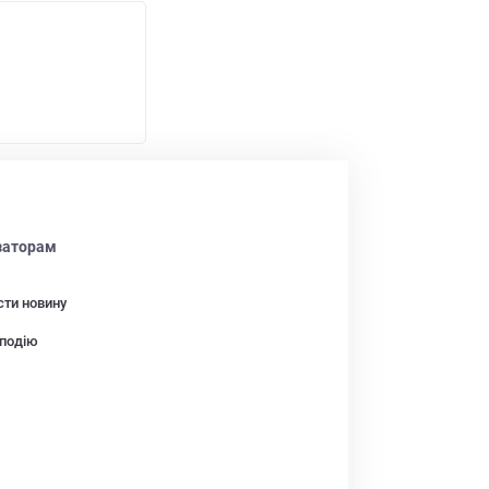
заторам
сти новину
подію