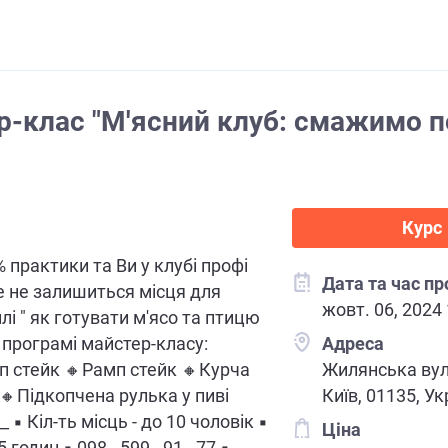
р-клас "М'ясний клуб: смажимо п
Курс
 практики та Ви у клубі профі
Дата та час п
де не залишиться місця для
жовт. 06, 2024
лі " як готувати м'ясо та птицю
У програмі майстер-класу:
Адреса
іп стейк 🔸Рамп стейк 🔸Курча
Жилянська вул
 🔸Підкопчена рулька у пиві
Київ, 01135, Ук
_ ▪ Кіл-ть місць - до 10 чоловік ▪
Ціна