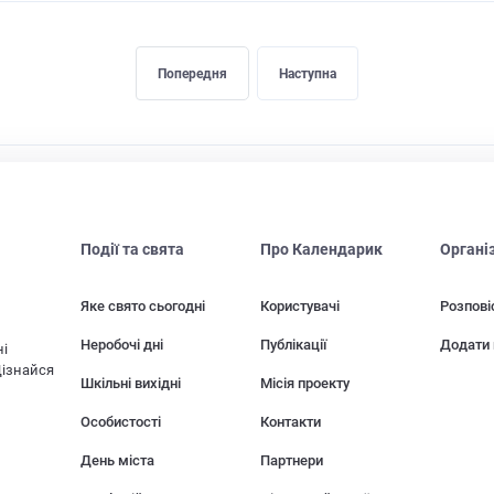
Попередня
Наступна
Події та свята
Про Календарик
Органі
Яке свято сьогодні
Користувачі
Розпові
Неробочі дні
Публікації
Додати 
ні
Дізнайся
Шкільні вихідні
Місія проекту
Особистості
Контакти
День міста
Партнери