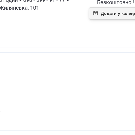
 годин ▪ 098 - 599 - 91 - 77 ▪
Безкоштовно !
. Жилянська, 101