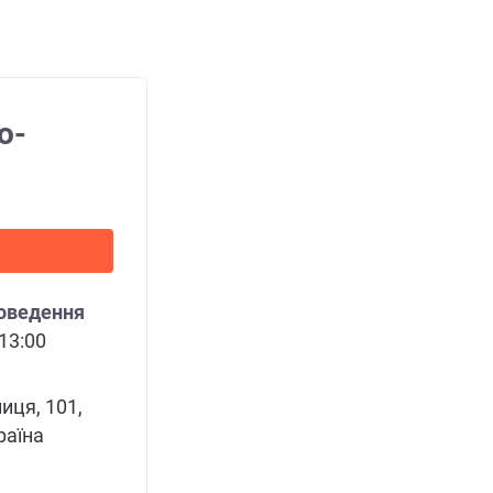
о-
роведення
 13:00
иця, 101,
раїна