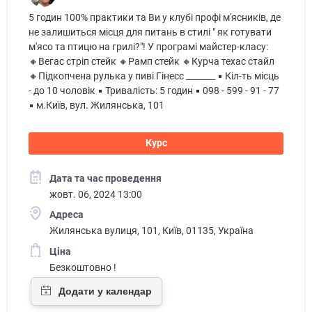
5 годин 100% практики та Ви у клубі профі м'ясників, де
не залишиться місця для питань в стилі " як готувати
м'ясо та птицю на грилі?"! У програмі майстер-класу:
🔸Вегас стріп стейк 🔸Рамп стейк 🔸Курча техас стайл
🔸Підкопчена рулька у пиві Гінесс _______ ▪ Кіл-ть місць
- до 10 чоловік ▪ Тривалість: 5 годин ▪ 098 - 599 - 91 - 77
▪ м.Київ, вул. Жилянська, 101
Курс
Дата та час проведення
жовт. 06, 2024 13:00
Адреса
Жилянська вулиця, 101, Київ, 01135, Україна
Ціна
Безкоштовно !