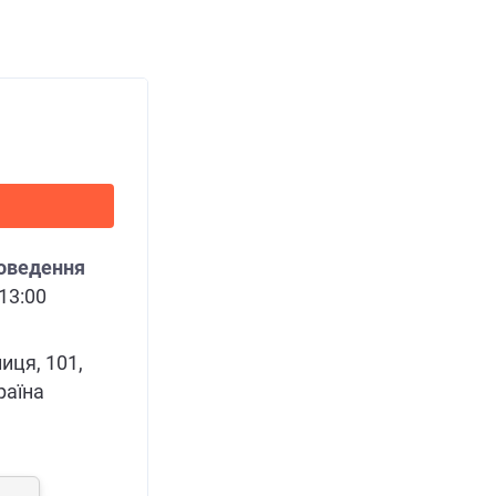
роведення
 13:00
иця, 101,
раїна