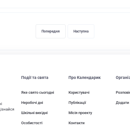
Попередня
Наступна
Події та свята
Про Календарик
Органі
Яке свято сьогодні
Користувачі
Розпові
Неробочі дні
Публікації
Додати 
ні
Дізнайся
Шкільні вихідні
Місія проекту
Особистості
Контакти