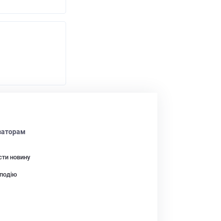
заторам
сти новину
подію