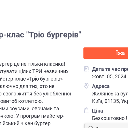
-клас "Тріо бургерів"
Їжа
ургер це не тільки класика!
Дата та час п
отувати цілих ТРИ незвичних
жовт. 05, 2024
йстер-клас «Тріо бургерів»
ключно для тих, хто не
Адреса
 свого життя без улюбленної
Жилянська вул
ковитоб котлетою,
Київ, 01135, Ук
ими соусами, овочами та
Ціна
чкою. У програмі майстер-
Безкоштовно !
лійський чікен бургер