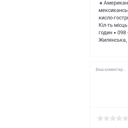
🔸Американ
мексиканськ
кисло-гостр
Кіл-ть місць
годин ▪ 098 -
Жилянська,
Ваш коментар...