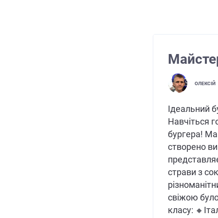
Майстер
ОЛЕКСІЙ
Ідеальний б
Навчіться г
бургера! Ма
створено ви
представляє
страви з со
різноманітн
свіжою було
класу: 🔸Іта