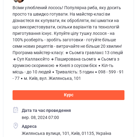
Всіми улюблений лосось! Популярна риба, яку досить
просто та швидко готувати. На майстер-класі ви
дізнаєтеся як купувати, як обробляти, які шматки на
що використовувати, скільки варіантів та технологій
приготування існує. Купуйте цілу тушку лосося - на
100% розберіть - зробіть заготовки - готуйте більше
семи нових рецептів - витрачайте не більше 20 хвилин!
Програма майстер-класу: 🔸Сьомга гравлакс 13 спецій
🔸Суп Каллакєйто 🔸Паширована сьомга 🔸Сьомга з
хрумкою скоринкою 🔸Кнелі з соусом біск ▪️ Кіл-ть
місць - до 10 людей ▪️ Тривалість: 5 годин ▪️ 098 - 599 - 91
- 77 ▪️ м. Київ, вул. Жилянська, 101
Курс
Дата та час проведення
вер. 08, 2024 07:00
Адреса
Жилянська вулиця, 101, Київ, 01135, Україна