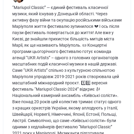
“Mariupol Classic” — єдиний фестиваль класичної
музики, який існував у Донецькій області. Через
активну фазу війни та окупацію російськими військами
Маріуполя життя фестивалю зупинилося 💔 І ось після
паузи фестиваль повертається до життя! Але вже у
Києві, де знайшли прихисток більшість митців міста
Марії, як ще називають Маріуполь. 📜 Концертні
програми цьогорічного фестивалю готує команда
агенції “UKR Artists” – одного з головних організаторів
масштабних подій класичної музики в нашій державі.
Саме “UKR Artists” спільно з культурною спільнотою
Маріуполя упродовж 2019-2021 років створювала цей
масштабний міжнародний проєкт. 1️⃣0️⃣ вересня
фестиваль “Mariupol Classic-2024” відкриє 🎻
Національний камерний ансамбль «Київські солісти».
Вже понад 20 років цей колектив тримає статус одного
з кращих оркестрів України, якому аплодують у Італії,
Швейцарії, Норвегії, Німеччині, Японії, Естонії, Польщі,
Австрії. Символічно, що саме «Київські солісти» були
одними з хедлайнерів фестивалю “Mariupol Classic”
2021 року у Маріуполі. Музиканти підготували