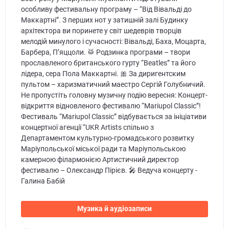
особливу фестивальну програму – “Від Вівальді до
Маккартні”. З перших нот у затишній залі Будинку
архітектора ви поринете у світ шедеврів творців
мелодій минулого і сучасності: Вівальді, Баха, Моцарта,
Барбера, Пʼяццоли. 🥁 Родзинка програми – твори
прославленого британського гурту “Beatles” та його
лідера, сера Пола Маккартні. 🎀 За диригентским
пультом – харизматичний маестро Сергій Голубничий.
Не пропустіть головну музичну подію вересня: Концерт-
відкриття відновленого фестивалю “Mariupol Classic”!
Фестиваль “Mariupol Classic” відбувається за ініціативи
концертної агенції “UKR Artists спільно з
Департаментом культурно-громадського розвитку
Маріупольської міської ради та Маріупольською
камерною філармонією Артистичний директор
фестивалю – Олександр Пірієв. 🎤 Ведуча концерту -
Галина Бабій
Музика й аудіозаписи