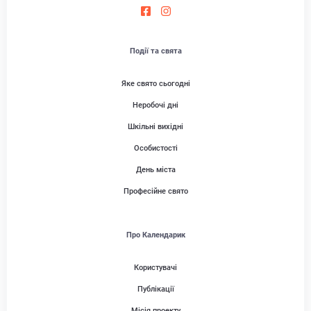
Події та свята
Яке свято сьогодні
Неробочі дні
Шкільні вихідні
Особистості
День міста
Професійне свято
Про Календарик
Користувачі
Публікації
Місія проекту