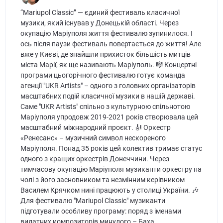
“Mariupol Classic” — єдиний фестиваль класичної
музики, який існував у Донецькій області. Через
окупацію Маріуполя життя фестивалю зупинилося. І
ось після паузи фестиваль повертається до життя! Але
вже у Києві, де знайшли прихисток більшість митців
міста Марії, як ще називають Маріуполь. 🎼 Концертні
програми цьогорічного фестивалю готує команда
агенції "UKR Artists" – одного з головних організаторів
масштабних подій класичної музики в нашій державі.
Саме "UKR Artists" спільно з культурною спільнотою
Маріуполя упродовж 2019-2021 років створювала цей
масштабний міжнародний проєкт. 🎻 Оркестр
«Ренесанс» – музичний символ нескореного
Маріуполя. Понад 35 років цей колектив тримає статус
одного з кращих оркестрів Донеччини. Через
тимчасову окупацію Маріуполя музиканти оркестру на
чолі з його засновником та незмінним керівником
Василем Крячком нині працюють у столиці України. 🎶
Для фестивалю "Mariupol Classic" музиканти
підготували особливу програму: поряд з іменами
видатних композиторів минулого – Баха,