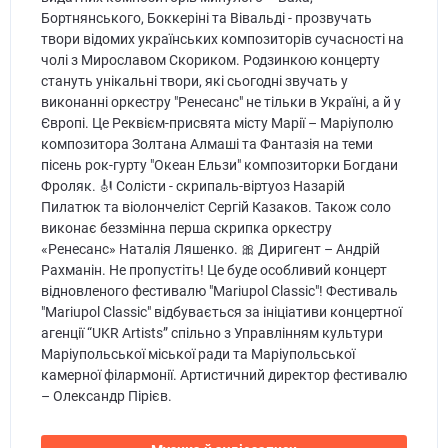
Бортнянського, Боккеріні та Вівальді - прозвучать
твори відомих українських композиторів сучасності на
чолі з Мирославом Скориком. Родзинкою концерту
стануть унікальні твори, які сьогодні звучать у
виконанні оркестру "Ренесанс" не тільки в Україні, а й у
Європі. Це Реквієм-присвята місту Марії – Маріуполю
композитора Золтана Алмаші та Фантазія на теми
пісень рок-гурту "Океан Ельзи" композиторки Богдани
Фроляк. 🎻 Солісти - скрипаль-віртуоз Назарій
Пилатюк та віолончеліст Сергій Казаков. Також соло
виконає беззмінна перша скрипка оркестру
«Ренесанс» Наталія Ляшенко. 🎀 Диригент – Андрій
Рахманін. Не пропустіть! Це буде особливий концерт
відновленого фестивалю "Mariupol Classic"! Фестиваль
"Mariupol Classic" відбувається за ініціативи концертної
агенції “UKR Artists” спільно з Управлінням культури
Маріупольської міської ради та Маріупольської
камерної філармонії. Артистичний директор фестивалю
– Олександр Пірієв.