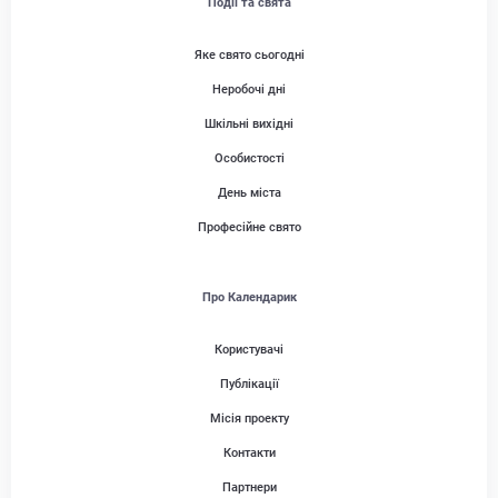
Події та свята
Яке свято сьогодні
Неробочі дні
Шкільні вихідні
Особистості
День міста
Професійне свято
Про Календарик
Користувачі
Публікації
Місія проекту
Контакти
Партнери