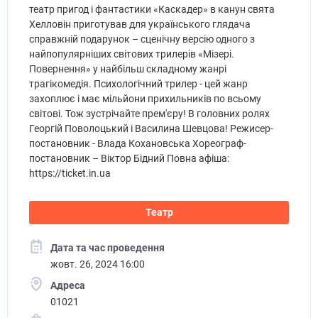
театр пригод і фантастики «Каскадер» в канун свята
Хелловін приготував для українського глядача
справжній подарунок – сценічну версію одного з
найпопулярніших світових трилерів «Мізері.
Повернення» у найбільш складному жанрі
трагікомедія. Психологічний трилер - цей жанр
захоплює і має мільйони прихильників по всьому
світові. Тож зустрічайте прем'єру! В головних ролях
Георгій Поволоцький і Василина Шевцова! Режисер-
постановник - Влада Кохановська Хореограф-
постановник – Віктор Бідний Повна афіша:
https://ticket.in.ua
Театр
Дата та час проведення
жовт. 26, 2024 16:00
Адреса
01021