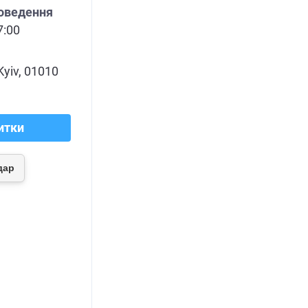
роведення
7:00
Kyiv, 01010
итки