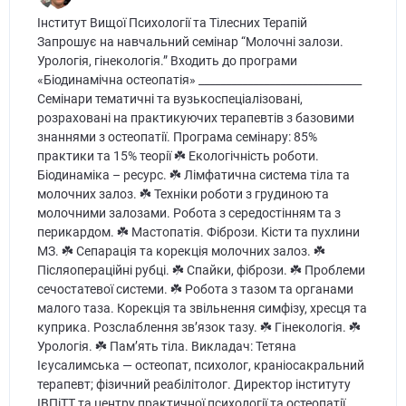
Інститут Вищої Психології та Тілесних Терапій
Запрошує на навчальний семінар “Молочні залози.
Урологія, гінекологія.” Входить до програми
«Біодинамічна остеопатія» ______________________________
Семінари тематичні та вузькоспеціалізовані,
розраховані на практикуючих терапевтів з базовими
знаннями з остеопатії. Програма семінару: 85%
практики та 15% теорії ☘️ Екологічність роботи.
Біодинаміка – ресурс. ☘️ Лімфатична система тіла та
молочних залоз. ☘️ Техніки роботи з грудиною та
молочними залозами. Робота з середостінням та з
перикардом. ☘️ Мастопатія. Фібрози. Кісти та пухлини
МЗ. ☘️ Сепарація та корекція молочних залоз. ☘️
Післяопераційні рубці. ☘️ Спайки, фібрози. ☘️ Проблеми
сечостатевої системи. ☘️ Робота з тазом та органами
малого таза. Корекція та звільнення симфізу, хресця та
куприка. Розслаблення зв’язок тазу. ☘️ Гінекологія. ☘️
Урологія. ☘️ Пам’ять тіла. Викладач: Тетяна
Ієусалимська — остеопат, психолог, краніосакральний
терапевт; фізичний реабілітолог. Директор інституту
ІВПіТТ та центру практичної психології та остеопатії