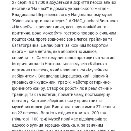
27 серпня о 17:00 відбудеться відкриття персональної
виставки "На часі?" відомого українського митця -
Владислава Шерешевського у Національному музеї
"Київська картинна галерея". #KNAG_nachasi Виставка
«На часі?» – провокативна, десь прямолінійна та
критична, вона може бути гострою правдою, сильним
поштовхом, проте водночас вона легка, грайлива та
багатогранна. Це лабіринт, за кожним поворотом
якого – нова деталь, яка абсолютно змінює
сприйняття. Саме тому виставка проходить в частині
історичних залів Національного музею «Київська
картинна галерея», який називається «Музейним
лабіринтом». Владислав Шерешевський - відомий
український художник і графік, майстер сатирично-
іронічного жанру. Створює роботи як в реалістичній
традиції, так і в естетиці примітивізму, постмодерну,
поп-арту. Картини зберігаються у приватних та
музейних колекціях. Виставка триватиме з 27 серпня
по 22 вересня. Вартість вхідного квитка - 200 грн
(пільгові - 100 грн) Музей приймає відвідувачів за
адресою вулиця Терещенківська, 9, за звичним