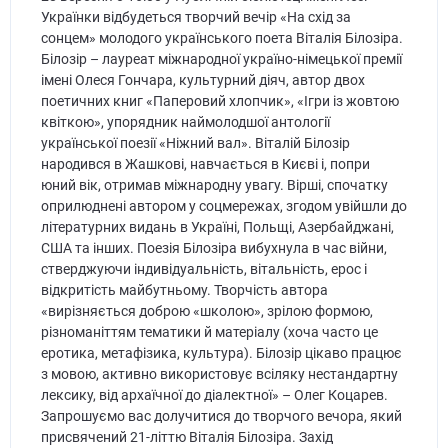
Українки відбудеться творчий вечір «На схід за
сонцем» молодого українського поета Віталія Білозіра.
Білозір – лауреат міжнародної україно-німецької премії
імені Олеся Гончара, культурний діяч, автор двох
поетичних книг «Паперовий хлопчик», «Ігри із жовтою
квіткою», упорядник наймолодшої антології
української поезії «Ніжний вал». Віталій Білозір
народився в Жашкові, навчається в Києві і, попри
юний вік, отримав міжнародну увагу. Вірші, спочатку
оприлюднені автором у соцмережах, згодом увійшли до
літературних видань в Україні, Польщі, Азербайджані,
США та інших. Поезія Білозіра вибухнула в час війни,
стверджуючи індивідуальність, вітальність, ерос і
відкритість майбутньому. Творчість автора
«вирізняється доброю «школою», зрілою формою,
різноманіттям тематики й матеріалу (хоча часто це
еротика, метафізика, культура). Білозір цікаво працює
з мовою, активно використовує всіляку нестандартну
лексику, від архаїчної до діалектної» – Олег Коцарев.
Запрошуємо вас долучитися до творчого вечора, який
присвячений 21-літтю Віталія Білозіра. Захід