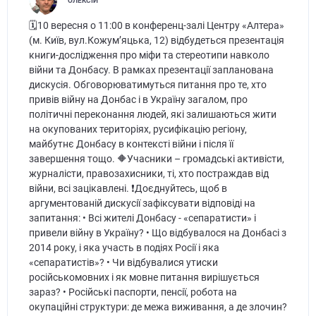
ОЛЕКСІЙ
🗓️10 вересня о 11:00 в конференц-залі Центру «Алтера»
(м. Київ, вул.Кожум’яцька, 12) відбудеться презентація
книги-дослідження про міфи та стереотипи навколо
війни та Донбасу. В рамках презентації запланована
дискусія. Обговорюватимуться питання про те, хто
привів війну на Донбас і в Україну загалом, про
політичні переконання людей, які залишаються жити
на окупованих територіях, русифікацію регіону,
майбутнє Донбасу в контексті війни і після її
завершення тощо. 🔶Учасники – громадські активісти,
журналісти, правозахисники, ті, хто постраждав від
війни, всі зацікавлені. ❗Доєднуйтесь, щоб в
аргументованій дискусії зафіксувати відповіді на
запитання: • Всі жителі Донбасу - «сепаратисти» і
привели війну в Україну? • Що відбувалося на Донбасі з
2014 року, і яка участь в подіях Росії і яка
«сепаратистів»? • Чи відбувалися утиски
російськомовних і як мовне питання вирішується
зараз? • Російські паспорти, пенсії, робота на
окупаційні структури: де межа виживання, а де злочин?