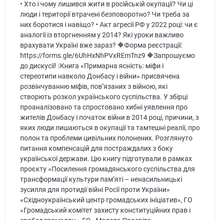
• Хто і чому лишився жити в російській окупації? Чи ці
люди і території втрачені безповоротно? Чи треба за
них боротися і навіщо? • Акт агресії РФ у 2022 році: чи є
аналогії із вторгненням у 2014? Які уроки важливо
врахувати Україні вже зараз? 🔶Форма реєстрації:
https://forms.gle/6UhHxNhPVxREmTnz9 🔶Запрошуємо
до дискусії! ❕Книга «Примарна ясність: міфи і
стереотипи навколо Донбасу і війни» присвячена
розвінчуванню міфів, пов’язаних з війною, які
створють розкол українського суспільства. У збірці
проаналізовано та спростовано хибні уявлення про
жителів Донбасу і початок війни в 2014 році, причини, з
яких люди лишаються в окупації та тамтешні реалії, про
полон та проблеми цивільних полонених. Розглянуто
питання компенсацій для постраждалих з боку
української держави. Цю книгу підготували в рамках
проєкту «Посилення громадянського суспільства для
трансформації культури пам’яті – ненасильницькі
зусилля для протидії війні Росії проти України»
«Східноукраїнський центр громадських ініціатив», ГО
«Громадський комітет захисту конституційних прав і