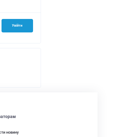
Увійти
заторам
сти новину