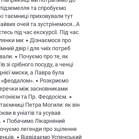
 Наприкінці ми потрапимо до
підземелля та спробуємо
які таємниці приховували тут
зайвих очей та зустрінемося…А
єтесь під час екскурсії. Під час
лянки ми: ▪ Дізнаємося про
мний двір і для чиїх потреб
вали. ▪ Почуємо про те, як
в зі срібного посуду, а ченці
днієї миски, а Лавра була
 «феодалом». ▪ Розкриємо
перечки між засновниками
нтонієм та Пр. Феодосієм. ▪
таємниці Петра Могили: як він
кви в уніатів та усував
. ▪ Побачимо Лікарняний
почуємо легенди про зцілення
енців. ▪ Відвідаємо Успенський