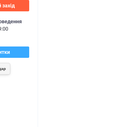
 захід
роведення
9:00
итки