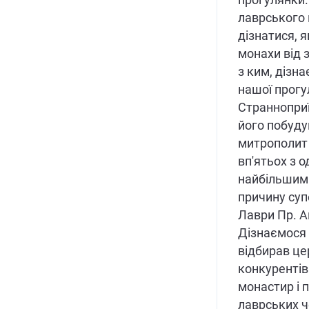
прогулянки.
лаврського 
дізнатися, 
монахи від 
з ким, дізна
нашої прогу
Странноприї
його побуду
митрополит ї
вп'ятьох з о
найбільшим
причину су
Лаври Пр. А
Дізнаємося 
відбирав цер
конкурентів
монастир і 
лаврських ч