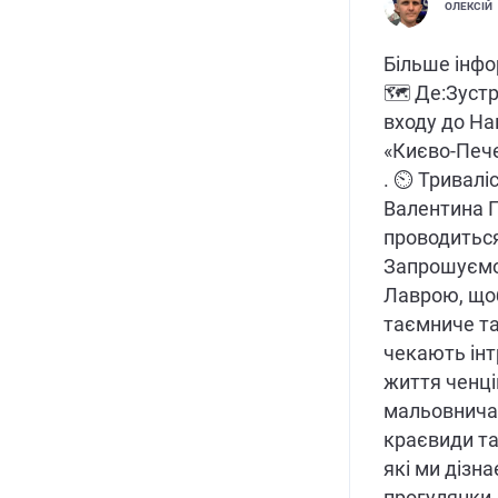
ОЛЕКСІЙ
Більше інформ
🗺 Де:Зустр
входу до На
«Києво-Пече
. ⏲ Триваліс
Валентина 
проводиться
Запрошуємо
Лаврою, щоб
таємниче та
чекають інт
життя ченців
мальовнича 
краєвиди та
які ми дізна