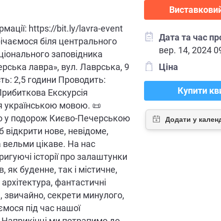
Виставковий
ації: https://bit.ly/lavra-event
Дата та час п
ічаємося біля центрального
вер. 14, 2024 0
ціонального заповідника
рська лавра», вул. Лаврська, 9
Ціна
ть: 2,5 години Проводить:
Купити кв
Прибиткова Екскурсія
 українською мовою. 📜
 у подорож Києво-Печерською
 відкрити нове, невідоме,
 вельми цікаве. На нас
ригуючі історії про залаштунки
, як буденне, так і містичне,
архітектура, фантастичні
, звичайно, секрети минулого,
ємося під час нашої