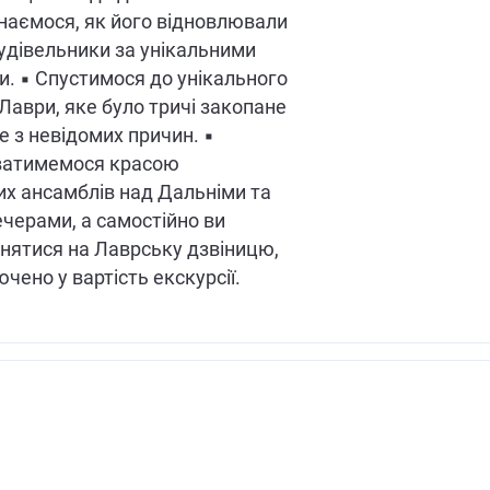
знаємося, як його відновлювали
будівельники за унікальними
и. ▪ Спустимося до унікального
Лаври, яке було тричі закопане
е з невідомих причин. ▪
атимемося красою
их ансамблів над Дальніми та
черами, а самостійно ви
нятися на Лаврську дзвіницю,
чено у вартість екскурсії.