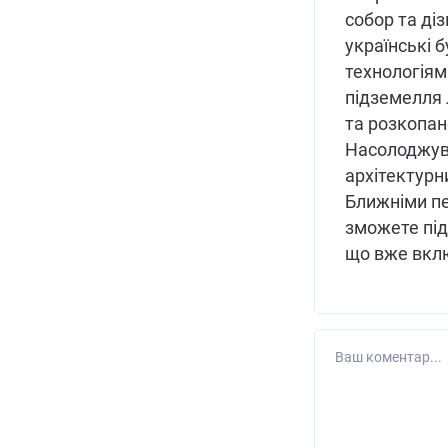
собор та ді
українські 
технологіям
підземелля 
та розкопан
Насолоджув
архітектурн
Ближніми пе
зможете під
що вже вклю
Ваш коментар...