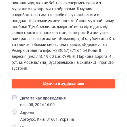
виконавиця, яка не боїться експерементувати з
музичними жанрами та образами. Її музика
сподобається тим, хто любить зухвалі тексти в
поєднанні з «темним» звучанням. У своєму крайньому
альбомі "Дім брехливих дзеркал" вона відходить від
фольктроніки і працює в жанрі поп-рок. Ви почуєте
найкращі пісні артистки: «Каменярі», «Голубочки», «Хто
ти такий», «Візьми свої слова назад», «Ядерне літо».
Резерв столів та інфо: +38(067)371 64 54 Коли: 8
вересня (неділя), 19:00 Де: КУРЕНІ, Паркова дорога, 4
(ст. м. Арсенальна) Зустрінемось на схилах Дніпра! До
зустрічі!
Музика й аудіозаписи
Дата та час проведення
вер. 08, 2024 16:00
Адреса
Артбукс, Київ, 01601, Україна