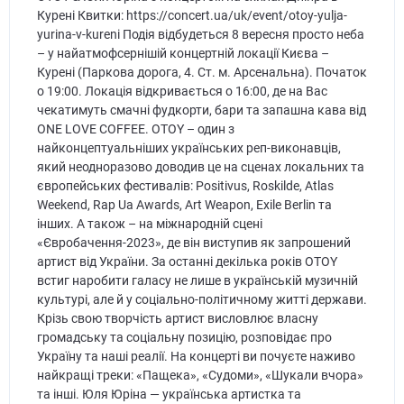
Курені Квитки: https://concert.ua/uk/event/otoy-yulja-
yurina-v-kureni Подія відбудеться 8 вересня просто неба
– у найатмофсернішій концертній локації Києва –
Курені (Паркова дорога, 4. Ст. м. Арсенальна). Початок
о 19:00. Локація відкривається о 16:00, де на Вас
чекатимуть смачні фудкорти, бари та запашна кава від
ONE LOVE COFFEE. OTOY – один з
найконцептуальніших українських реп-виконавців,
який неодноразово доводив це на сценах локальних та
європейських фестивалів: Positivus, Roskilde, Atlas
Weekend, Rap Ua Awards, Art Weapon, Exile Berlin та
інших. А також – на міжнародній сцені
«Євробачення-2023», де він виступив як запрошений
артист від України. За останні декілька років OTOY
встиг наробити галасу не лише в українській музичній
культурі, але й у соціально-політичному житті держави.
Крізь свою творчість артист висловлює власну
громадську та соціальну позицію, розповідає про
Україну та наші реалії. На концерті ви почуєте наживо
найкращі треки: «Пащека», «Судоми», «Шукали вчора»
та інші. Юля Юріна — українська артистка та