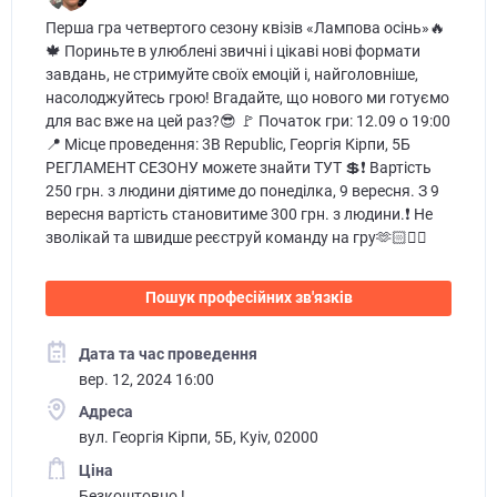
Перша гра четвертого сезону квізів «Лампова осінь»🔥
🍁 Пориньте в улюблені звичні і цікаві нові формати
завдань, не стримуйте своїх емоцій і, найголовніше,
насолоджуйтесь грою! Вгадайте, що нового ми готуємо
для вас вже на цей раз?😎 🚩 Початок гри: 12.09 о 19:00
📍 Місце проведення: 3B Republic, Георгія Кірпи, 5Б
РЕГЛАМЕНТ СЕЗОНУ можете знайти ТУТ 💲❗️ Вартість
250 грн. з людини діятиме до понеділка, 9 вересня. З 9
вересня вартість становитиме 300 грн. з людини.❗️ Не
зволікай та швидше реєструй команду на гру🫶🏻👇🏻
Пошук професійних зв'язків
Дата та час проведення
вер. 12, 2024 16:00
Адреса
вул. Георгія Кірпи, 5Б, Kyiv, 02000
Ціна
Безкоштовно !