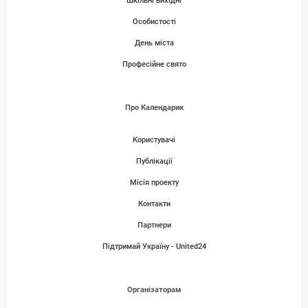
Шкільні вихідні
Особистості
День міста
Професійне свято
Про Календарик
Користувачі
Публікації
Місія проекту
Контакти
Партнери
Підтримай Україну - United24
Організаторам