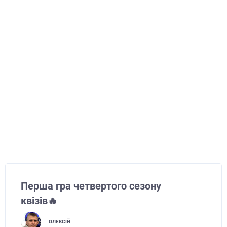
Перша гра четвертого сезону
квізів🔥
ОЛЕКСІЙ