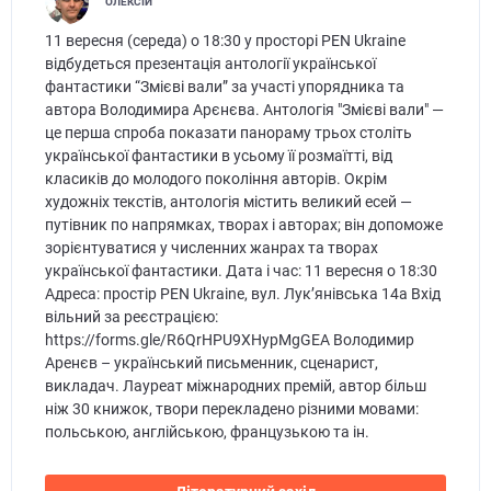
ОЛЕКСІЙ
11 вересня (середа) о 18:30 у просторі PEN Ukraine
відбудеться презентація антології української
фантастики “Змієві вали” за участі упорядника та
автора Володимира Арєнєва. Антологія "Змієві вали" —
це перша спроба показати панораму трьох століть
української фантастики в усьому її розмаїтті, від
класиків до молодого покоління авторів. Окрім
художніх текстів, антологія містить великий есей —
путівник по напрямках, творах і авторах; він допоможе
зорієнтуватися у численних жанрах та творах
української фантастики. Дата і час: 11 вересня о 18:30
Адреса: простір PEN Ukraine, вул. Лук’янівська 14а Вхід
вільний за реєстрацією:
https://forms.gle/R6QrHPU9XHypMgGEA Володимир
Аренєв – український письменник, сценарист,
викладач. Лауреат міжнародних премій, автор більш
ніж 30 книжок, твори перекладено різними мовами:
польською, англійською, французькою та ін.