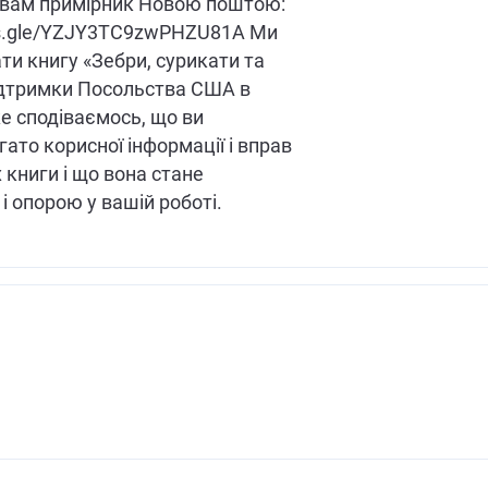
 вам примірник Новою поштою:
rms.gle/YZJY3TC9zwPHZU81A Ми
ти книгу «Зебри, сурикати та
ідтримки Посольства США в
же сподіваємось, що ви
гато корисної інформації і вправ
 книги і що вона стане
і опорою у вашій роботі.