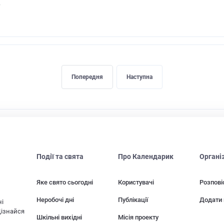
Попередня
Наступна
Події та свята
Про Календарик
Органі
Яке свято сьогодні
Користувачі
Розпові
Неробочі дні
Публікації
Додати 
ні
Дізнайся
Шкільні вихідні
Місія проекту