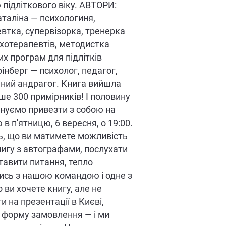
 підліткового віку. АВТОРИ:
таліна — психологиня,
втка, супервізорка, тренерка
хотерапевтів, методистка
их програм для підлітків
інберг — психолог, педагог,
ний андрагог. Книга вийшла
е 300 примірників! І половину
ануємо привезти з собою на
в п'ятницю, 6 вересня, о 19:00.
ь, що ви матимете можливість
игу з автографами, послухати
ставити питання, тепло
ись з нашою командою і одне з
 ви хочете книгу, але не
 на презентації в Києві,
 форму замовлення — і ми