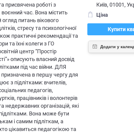
а присвячена роботі з
Київ, 01001, Ук
у воєнний час. Вона містить
Ціна
 огляд питань вікового
літків, стресу та психологічної
Купити кв
акож практичні рекомендації та
ри та їхні колеги з ГО
освітній центр “Простір
ті”» описують власний досвід
літками під час війни. ДЛЯ
 призначена в першу чергу для
цює з підлітками: вчителів,
соціальних педагогів,
уртків, працівників і волонтерів
а недержавних організацій, які
підлітками. Вона може бути
ькам і самим підліткам, а
 хто цікавиться педагогікою та