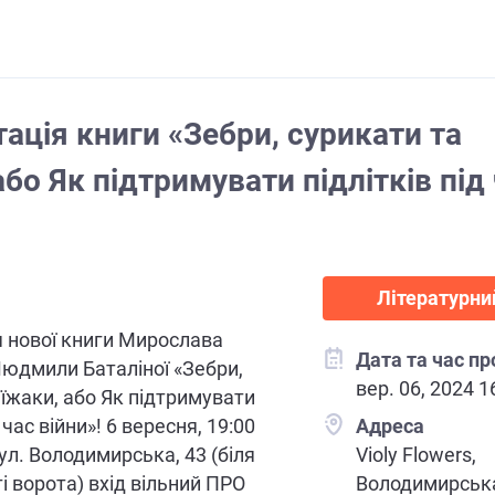
ація книги «Зебри, сурикати та
або Як підтримувати підлітків під
Літературни
 нової книги Мирослава
Дата та час п
 Людмили Баталіної «Зебри,
вер. 06, 2024 1
 їжаки, або Як підтримувати
д час війни»! 6 вересня, 19:00
Адреса
ул. Володимирська, 43 (біля
Violy Flowers,
і ворота) вхід вільний ПРО
Володимирська