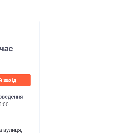
 час
й захід
роведення
6:00
 вулиця,