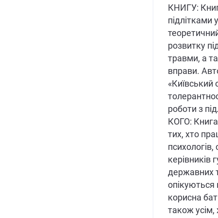
КНИГУ: Книг
підлітками 
теоретичний
розвитку під
травми, а т
вправи. Авто
«Київський 
толерантнос
роботи з під
КОГО: Книга
тих, хто пра
психологів, 
керівників г
державних т
опікуються 
корисна бат
також усім,