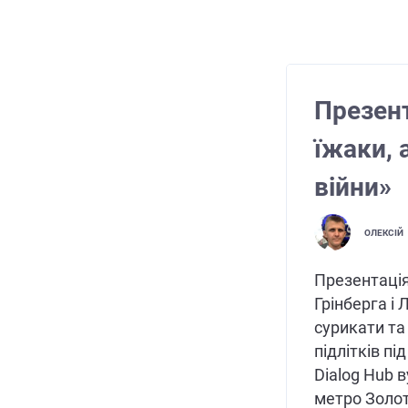
Презент
їжаки, 
війни»
ОЛЕКСІЙ
Презентація
Грінберга і
сурикати та
підлітків пі
Dialog Hub в
метро Золот