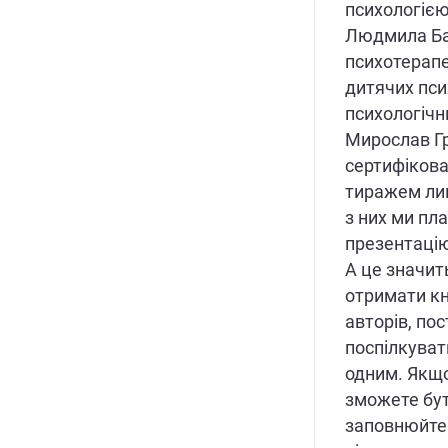
психологією
Людмила Ба
психотерапе
дитячих пси
психологічн
Мирослав Гр
сертифікова
тиражем лиш
з них ми пл
презентацію 
А це значит
отримати кн
авторів, по
поспілкуват
одним. Якщо
зможете бути
заповнюйте