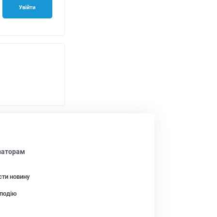
Увійти
заторам
сти новину
подію