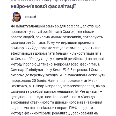
нейро-м'язової фасилітації
ОЛЕКСІЙ
🔔Найактуальніший семінар для всіх спеціалістів, що
працюють у галузі реабілітації Сьогодні як ніколи
багато людей, зокрема наших захисників, потребують
фізичної реабілітації. Тому ми вирішили провести
семінар, який допоможе спеціалістам працювати ще
ефективніше і допомагати більшій кількості пацієнтів.
➡️ Семінар "Реєдукація у фізичній реабілітації на основі
методу пропріоцептивної нейро-м'язової фасилітації.
Семінар 1" відбудеться у Києві ⏰ 6-8 вересня. ❗️ Семінар
внесено до переліку заходів БПР і учасникам може бути
нараховано 20 балів. Навчання проведе 👨‍🎓 Марк
Векленко, MD, лікар-невролог, рефлексотерапевт, лікар
фізичної та реабілітаційної медицини. 📝 Реєдукація —
це відновлення здатності розслабленого м'яза до
виконання статичного та динамічного навантаження
за допомогою спеціальних вправ. ПНФ — один із
методів фізичної терапії, реабілітації, заснований на