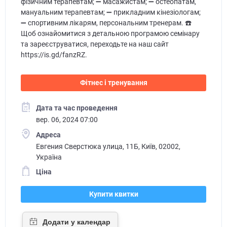
фізичним терапевтам; ➖ масажистам; ➖ остеопатам,
мануальним терапевтам; ➖ прикладним кінезіологам;
➖ спортивним лікарям, персональним тренерам. ☎️
Щоб ознайомитися з детальною програмою семінару
та зареєструватися, переходьте на наш сайт
https://is.gd/fanzRZ.
Фітнес і тренування
Дата та час проведення
вер. 06, 2024 07:00
Адреса
Евгения Сверстюка улица, 11Б, Київ, 02002,
Україна
Ціна
Купити квитки