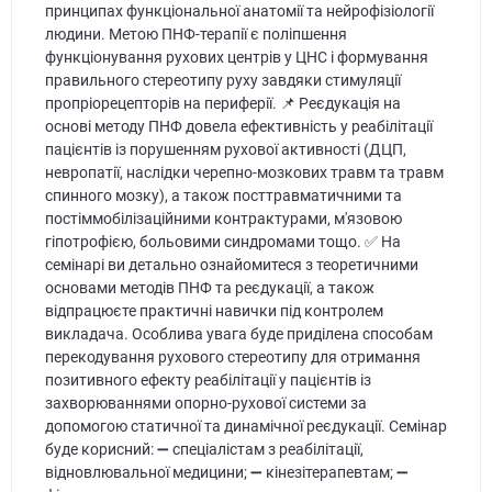
принципах функціональної анатомії та нейрофізіології
людини. Метою ПНФ-терапії є поліпшення
функціонування рухових центрів у ЦНС і формування
правильного стереотипу руху завдяки стимуляції
пропріорецепторів на периферії. 📌 Реєдукація на
основі методу ПНФ довела ефективність у реабілітації
пацієнтів із порушенням рухової активності (ДЦП,
невропатії, наслідки черепно-мозкових травм та травм
спинного мозку), а також посттравматичними та
постіммобілізаційними контрактурами, м'язовою
гіпотрофією, больовими синдромами тощо. ✅ На
семінарі ви детально ознайомитеся з теоретичними
основами методів ПНФ та реєдукації, а також
відпрацюєте практичні навички під контролем
викладача. Особлива увага буде приділена способам
перекодування рухового стереотипу для отримання
позитивного ефекту реабілітації у пацієнтів із
захворюваннями опорно-рухової системи за
допомогою статичної та динамічної реєдукації. Семінар
буде корисний: ➖ спеціалістам з реабілітації,
відновлювальної медицини; ➖ кінезітерапевтам; ➖