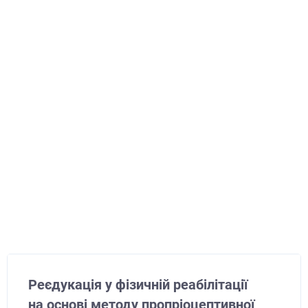
Реєдукація у фізичній реабілітації
на основі методу пропріоцептивної