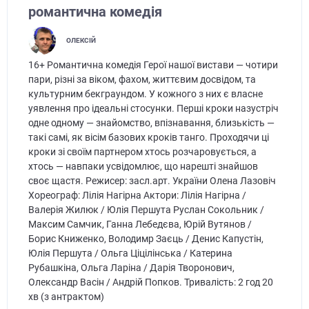
романтична комедія
ОЛЕКСІЙ
16+ Романтична комедія Герої нашої вистави — чотири
пари, різні за віком, фахом, життєвим досвідом, та
культурним бекграундом. У кожного з них є власне
уявлення про ідеальні стосунки. Перші кроки назустріч
одне одному — знайомство, впізнавання, близькість —
такі самі, як вісім базових кроків танго. Проходячи ці
кроки зі своїм партнером хтось розчаровується, а
хтось — навпаки усвідомлює, що нарешті знайшов
своє щастя. Режисер: засл.арт. України Олена Лазовіч
Хореограф: Лілія Нагірна Актори: Лілія Нагірна /
Валерія Жилюк / Юлія Першута Руслан Сокольник /
Максим Самчик, Ганна Лебедєва, Юрій Вутянов /
Борис Книженко, Володимр Заєць / Денис Капустін,
Юлія Першута / Ольга Ціцілінська / Катерина
Рубашкіна, Ольга Ларіна / Дарія Творонович,
Олександр Васін / Андрій Попков. Тривалість: 2 год 20
хв (з антрактом)