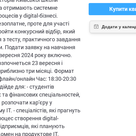
екторів Київської школи
та отримають системне
Купити кв
оцесів у digital-бізнесі.
зоплатне, проте для участі
ройти конкурсний відбір, який
 з тесту, практичного завдання
ди. Подати заявку на навчання
вересня 2024 року включно.
зпочнеться 23 вересня і
риблизно три місяці. Формат
флайн/онлайн Час: 18:30-20:30
ійде для: - студентів
 та фінансових спеціальностей,
ь розпочати кар’єру у
 ІТ. - спеціалістів, які прагнуть
оцес створення digital-
підприємців, які планують
омен на продуктове ІТ.