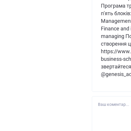
Програма тр
п'ять блоків:
Management C
Finance and 
managing По
створення ц
https://www.
business-sch
звертайтеся
@genesis_a
Ваш коментар...