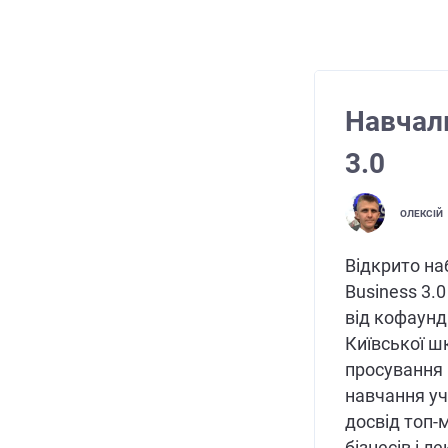
Навчаль
3.0
ОЛЕКСІЙ
Відкрито наб
Business 3.
від кофаунди
Київської ш
просування 
навчання у
досвід топ-м