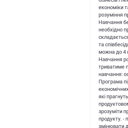
бізнесів і л
економіки 
розуміння пр
Навчання бе
необхідно п
складається
та співбесі
можна до 4 
Навчання ро
триватиме п
навчання: о
Програма під
економічних
які прагнут
продуктовому
зрозуміти пр
продукту. - 
змінювати д