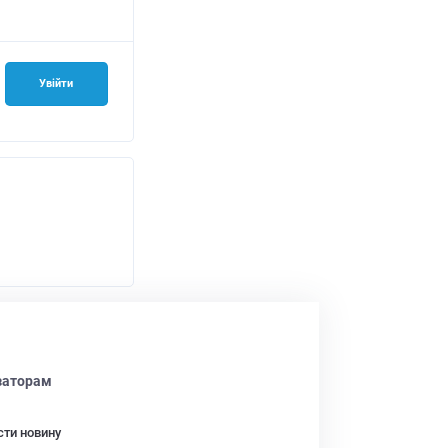
Увійти
заторам
сти новину