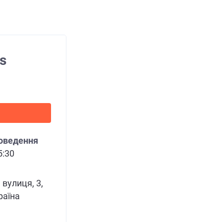
s
роведення
5:30
вулиця, 3,
раїна