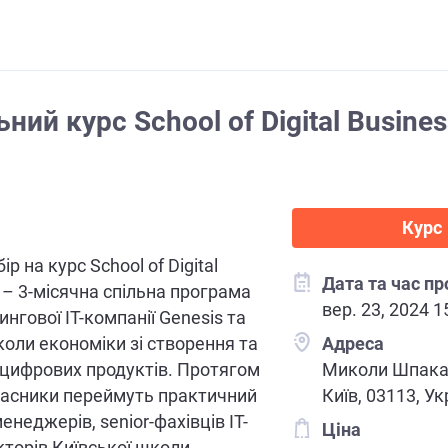
ний курс School of Digital Busines
Курс
ір на курс School of Digital
Дата та час п
0 – 3-місячна спільна програма
вер. 23, 2024 1
нгової ІТ-компанії Genesis та
коли економіки зі створення та
Адреса
цифрових продуктів. Протягом
Миколи Шпака 
часники переймуть практичний
Київ, 03113, Ук
енеджерів, senior-фахівців IT-
Ціна