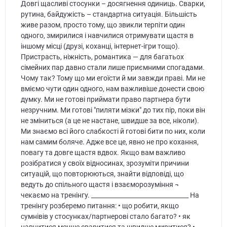
Довгі щасливі стосунки – досягнення одиниць. Сварки,
рутина, байдужість – стандартна ситуація. Більшість
живе разом, просто тому, що звикли терпіти один
одного, змирилися і навчилися отримувати щастя в
іншому місці (друзі, коханці, інтернет-ігри тощо).
Пристрасть, ніжність, романтика — для багатьох
сімейних пар давно стали лише приємними спогадами.
Чому так? Тому що ми егоїсти й ми завжди праві. Ми не
вміємо чути один одного, нам важливіше донести свою
думку. Ми не готові приймати право партнера бути
незручним. Ми готові "пиляти мізки" до тих пір, поки він
не зміниться (а це не настане, швидше за все, ніколи).
Ми знаємо всі його слабкості й готові бити по них, коли
нам самим боляче. Адже все це, явно не про кохання,
повагу та довге щастя вдвох. Якщо вам важливо
розібратися у своїх відносинах, зрозуміти причини
ситуацій, що повторюються, знайти відповіді, що
ведуть до спільного щастя і взаєморозуміння ¬
чекаємо на тренінгу. ________________________________ На
тренінгу розберемо питання: • що робити, якщо
сумнівів у стосунках/партнерові стало багато? • як