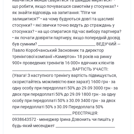
навчитися менше сваритися та швидше миритися? •
що робити, якщо почуваєшся самотнім у стосунках? •
як знайти відповідь на запитання: "Піти чи
залишитися?" • на чому будуються довгі та щасливі
стосунки? • які звички точно ведуть до страждань у
стосунках? • на що спиратися під час вибору партнера?
• як почати довіряти партнеру, якщо попередній досвід
був сумним? ________________________________ ВЕДУЧИЙ —
Павло Коробчанський Засновник та директор
тренінгової компанії «Камертон» 18 років на ринку
900+ проведених тренінгів 16 000+ вдячних клієнтів
_________________________________ ВАРТІСТЬ УЧАСТІ:
(Увага! З наступного тренінгу вартість підвищується,
скористайтесь можливістю вже зараз!) 1600 грн - за
одну особу при передоплаті 50% до 29.09 3000 грн - за
двох при передоплаті 50% до 29.09 1800 грн - за одну
особу при передоплаті 50% з 30.09 3400 грн - за двох
при передоплаті 50% з 30.09 Передоплата 50%
_________________________________ РЕЄСТРАЦІЯ:
0938643572 - менеджер Ірина Дзвонить чи пишіть у
будь-який месенджет _________________________________