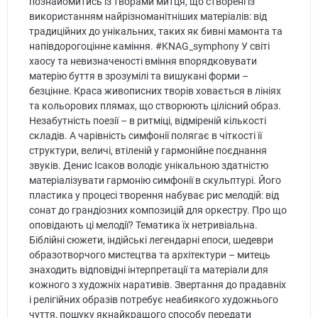
познайомитись із творами митця, що створені із
використанням найрізноманітніших матеріалів: від
традиційних до унікальних, таких як бивні мамонта та
напівдорогоцінне каміння. #KNAG_symphony У світі
хаосу та невизначеності вміння впорядковувати
матерію буття в зрозумілі та вишукані форми –
безцінне. Краса живописних творів ховається в лініях
та кольорових плямах, що створюють цілісний образ.
Незабутність поезії – в ритміці, відміреній кількості
складів. А чарівність симфонії полягає в чіткості її
структури, величі, втіленій у гармонійне поєднання
звуків. Денис Ісаков володіє унікальною здатністю
матеріалізувати гармонію симфонії в скульптурі. Його
пластика у процесі творення набуває рис мелодій: від
сонат до грандіозних композицій для оркестру. Про що
оповідають ці мелодії? Тематика їх нетривіальна.
Біблійні сюжети, індійські легендарні епоси, шедеври
образотворчого мистецтва та архітектури – митець
знаходить відповідні інтерпретації та матеріали для
кожного з художніх наративів. Звертання до прадавніх
і релігійних образів потребує неабиякого художнього
чуття, пошуку якнайкращого способу передати