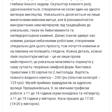
глибину їхнього задуму. Скульптор кожного разу
удосконалюється, створюючи не схожі один на одного
витвори мистецтва. Унікальність досягається не лише
винятковим вмінням митця, але й різноманітністю
використаних ним матеріалів: від традиційних до
унікальних, таких як бивні мамонта та
напівдорогоцінне каміння. Денис Ісаков здивує нас
новими, раніше небаченими роботами, створеними
спеціально для цього проєкту, тож почуття новизни ні
на хвилину не полишить глядача. Кожна деталь, кожна
лінія скульптури митця – це не лише прояв
майстерності, це унікальна можливість поринути у
саму сутність творення симфонії форм. Виставка
триватиме з 30 серпня по 2 листопада. Вартість
повного вхідного квитка – 250 грн (пільгові категорії –
125 грн). Музей приймає відвідувачів за адресою
вулиця Терещенківська, 9, за звичним графіком
роботи: з 11 до 18 години (крім понеділка та четверга);
з 11 до 19 години у вівторок. Каса працює до 17:20
(18:20 у вівторок).