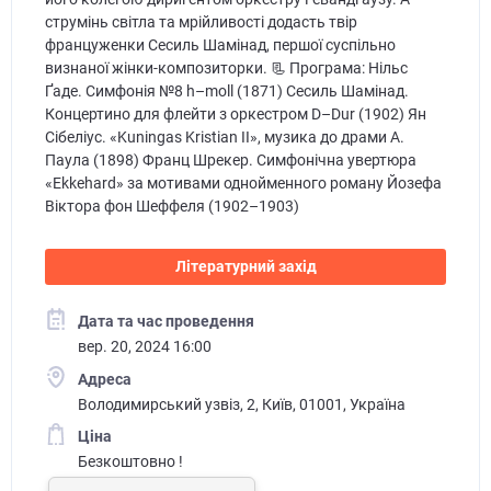
струмінь світла та мрійливості додасть твір
француженки Сесиль Шамінад, першої суспільно
визнаної жінки-композиторки. 📃 Програма: Нільс
Ґаде. Симфонія №8 h–moll (1871) Сесиль Шамінад.
Концертино для флейти з оркестром D–Dur (1902) Ян
Сібеліус. «Kuningas Kristian II», музика до драми А.
Паула (1898) Франц Шрекер. Симфонічна увертюра
«Ekkehard» за мотивами однойменного роману Йозефа
Віктора фон Шеффеля (1902–1903)
Літературний захід
Дата та час проведення
вер. 20, 2024 16:00
Адреса
Володимирський узвіз, 2, Київ, 01001, Україна
Ціна
Безкоштовно !