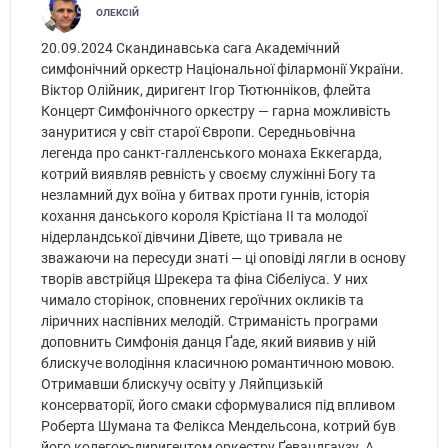
ОЛЕКСІЙ
20.09.2024 Скандинавська сага Академічний
симфонічний оркестр Національної філармонії України.
Віктор Олійник, диригент Ігор Тютюнніков, флейта
Концерт Симфонічного оркестру — гарна можливість
зануритися у світ старої Європи. Середньовічна
легенда про санкт-галленського монаха Еккегарда,
котрий виявляв ревність у своєму служінні Богу та
незламний дух воїна у битвах проти гуннів, історія
кохання данського короля Крістіана ІІ та молодої
нідерландської дівчини Дівете, що тривала не
зважаючи на пересуди знаті — ці оповіді лягли в основу
творів австрійця Шрекера та фіна Сібеліуса. У них
чимало сторінок, сповнених героїчних окликів та
ліричних наспівних мелодій. Стриманість програми
доповнить Симфонія данця Ґаде, який виявив у ній
блискуче володіння класичною романтичною мовою.
Отримавши блискучу освіту у Ляйпцизькій
консерваторії, його смаки сформувалися під впливом
Роберта Шумана та Фелікса Мендельсона, котрий був
його колегою-диригентом оркестру Ґевандгаузу. А