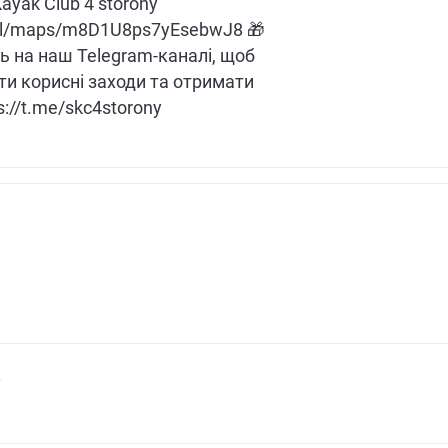
ayak Club 4 storony
.gl/maps/m8D1U8ps7yEsebwJ8 🎁
ь на наш Telegram-каналі, щоб
ти корисні заходи та отримати
://t.me/skc4storony