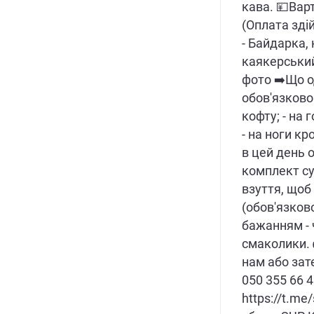
кава. 💴Варт
(Оплата зді
- Байдарка,
каякерський
фото ➡️Що од
обов'язково
кофту; - на
- на ноги кр
в цей день 
комплект су
взуття, щоб
(обов'язково
бажанням - 
смаколики.
нам або зат
050 355 66 
https://t.me