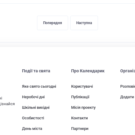
Попередня
Наступна
Події та свята
Про Календарик
Органі
Яке свято сьогодні
Користувачі
Розпові
Неробочі дні
Публікації
Додати 
ні
Дізнайся
Шкільні вихідні
Місія проекту
Особистості
Контакти
День міста
Партнери