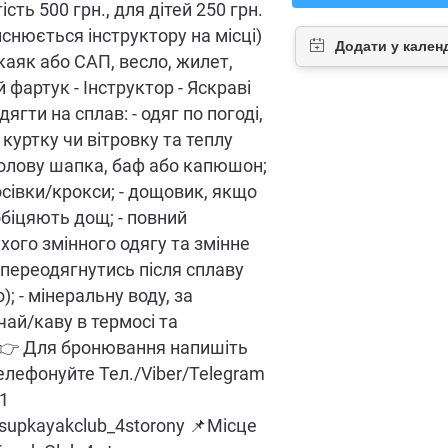
ість 500 грн., для дітей 250 грн.
йснюється інструктору на місці)
 каяк або САП, весло, жилет,
 фартук - Інструктор - Яскраві
ягти на сплав: - одяг по погоді,
 куртку чи вітровку та теплу
 голову шапка, баф або капюшон;
осівки/крокси; - дощовик, якщо
обіцяють дощ; - повний
хого змінного одягу та змінне
 переодягнутись після сплаву
); - мінеральну воду, за
чай/каву в термосі та
 👉 Для бронювання напишіть
елефонуйте Тел./Viber/Telegram
41
/supkayakclub_4storony 📌Місце