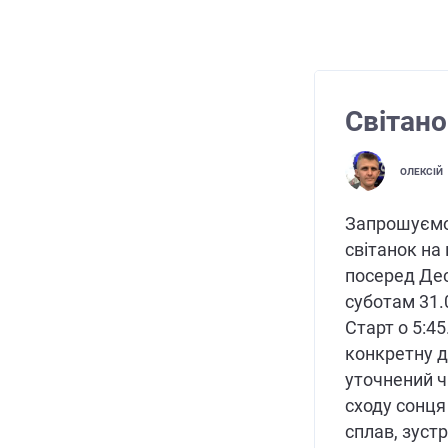
Світано
ОЛЕКСІЙ
Запрошуємо 
світанок на
посеред Дес
суботам 31.0
Старт о 5:4
конкретну 
уточнений ч
сходу сонця
сплав, зустр