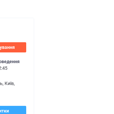
нування
роведення
2:45
, Київ,
итки