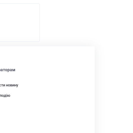
заторам
сти новину
подію