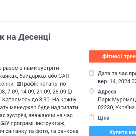
к на Десенці
Фітнес і тре
разом з нами зустріти
Дата та час п
 каяках, байдарках або САП
вер. 14, 2024 0
енки. 📅Графік катань: по
8, 7.09, 14.09, 21.09, 28.09 ⏰
Адреса
5. Катаємось до 8:30. На кожну
Парк Муромець
дату менеджер буде надсилати
02230, Україна
ас зустрічі, зважаючи на час
Ціна
 🌇У програмі: інструктаж,
іч світанку та фото, та ранкова
Купити кв