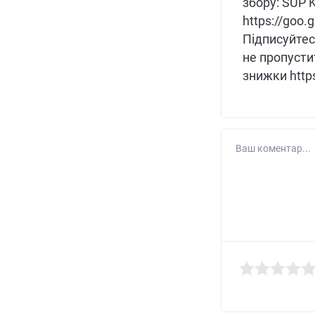
збору: SUP K
https://goo
Підписуйтес
не пропусти
знижки https
Ваш коментар...