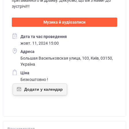
притаманного їй драйву. Дякуємо, що Ви з нами! До
зустрічі!!!
Музика й аудіозаписи
Дата та час проведення
жовт. 11, 2024 15:00
Адреса
Большая Васильковская улица, 103, Київ, 03150,
Україна
Ціна
Безкоштовно !
Ваш коментар...