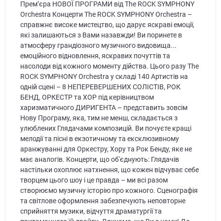
Прем’єра НОВОЇ ПРОГРАМИ від The ROCK SYMPHONY
Orchestra Концерти The ROCK SYMPHONY Orchestra –
справжнє високе мистецтво, що дарує яскраві емоції,
які залишаються з Вами назавжди! Ви поринете в
атмосферу грандіозного музичного видовища...
емоційного відновлення, яскравих почуттів та
насолоди від кожного моменту дійства. Цього разу The
ROCK SYMPHONY Orchestra у складі 140 Артистів на
одній сцені – 8 НЕПЕРЕВЕРШЕНИХ СОЛІСТІВ, РОК
БЕНД, ОРКЕСТР та ХОР під керівництвом
харизматичного ДИРИГЕНТА – представить зовсім
Нову Програму, яка, тим не менш, складається з
улюблених Глядачами композицій. Ви почуєте кращі
мелодії та пісні в екзотичному та ексклюзивному
аранжуванні для Оркестру, Хору та Рок Бенду, яке не
має аналогів. Концерти, що об'єднують: Глядачів
настільки охоплює натхнення, що кожен відчуває себе
творцем цього шоу і це правда – ми всі разом
створюємо музичну історію про кожного. Сценографія
та світлове оформлення забезпечують неповторне
сприйняття музики, відчуття драматургії та