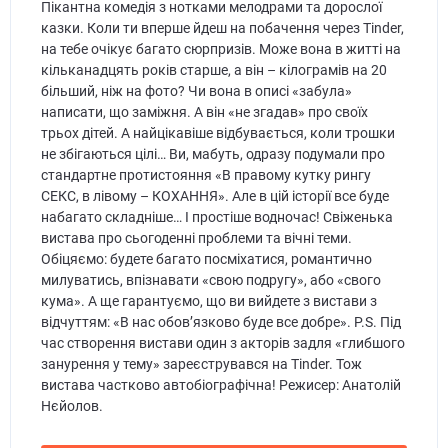
Пікантна комедія з нотками мелодрами та дорослої
казки. Коли ти вперше йдеш на побачення через Tinder,
на тебе очікує багато сюрпризів. Може вона в житті на
кільканадцять років старше, а він – кілограмів на 20
більший, ніж на фото? Чи вона в описі «забула»
написати, що заміжня. А він «не згадав» про своїх
трьох дітей. А найцікавіше відбувається, коли трошки
не збігаються цілі… Ви, мабуть, одразу подумали про
стандартне протистояння «В правому кутку рингу
СЕКС, в лівому – КОХАННЯ». Але в цій історії все буде
набагато складніше… І простіше водночас! Свіженька
вистава про сьогоденні проблеми та вічні теми.
Обіцяємо: будете багато посміхатися, романтично
милуватись, впізнавати «свою подругу», або «свого
кума». А ще гарантуємо, що ви вийдете з вистави з
відчуттям: «В нас обов’язково буде все добре». P.S. Під
час створення вистави один з акторів задля «глибшого
занурення у тему» зареєструвався на Tinder. Тож
вистава частково автобіографічна! Режисер: Анатолій
Нєйолов.