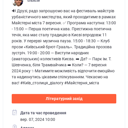
ОЛЕКСІЙ
🔊 Друзі, радо запрошуємо вас на фестиваль майстрів
урбаністичного мистецтва, який проходитиме в рамках
Майстерні міста 7 вересня. ✅ Програма наступна: 13:00
- 15:00 — Перша поетична кава. Престижна поетична
течія, яка має сталу традицію в Києві впродовж 11
років. У перерві- музична пауза. 15:00 - 18:30 — Клуб
прози «Київський брют-Грааль». Традиційна прозова
зустріч. 19:00 - 20:00 — Виступи народних
(аматорських) колективів Києва. ➡️ Де? — Парк ім. Т.
Шевченка, біля Трамвайчика ➡️ Коли? — 7 вересня
2024 року ✨Матимите можливість відпочити емоційно
та надихнутись цікавим спілкуванням. Чекаємо на
вас! #Київ_столиця_діалогу #Майстерня_міста
Літературний захід
Дата та час проведення
вер. 07, 2024 10:00
Адреса